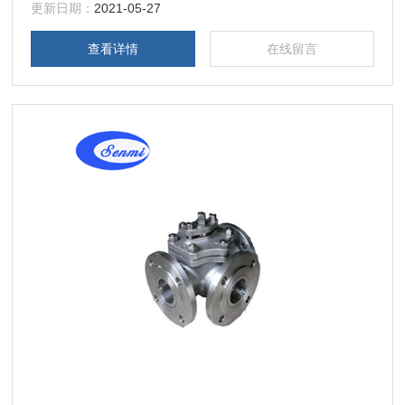
更新日期：
2021-05-27
查看详情
在线留言