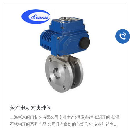
蒸汽电动对夹球阀
上海彬米阀门制造有限公司专业生产(供应)销售低温球阀|低温
不锈钢球阀系列产品,公司具有良好的市场信誉,专业的销售和