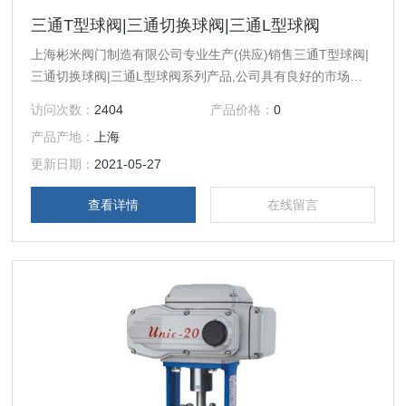
三通T型球阀|三通切换球阀|三通L型球阀
上海彬米阀门制造有限公司专业生产(供应)销售三通T型球阀|
三通切换球阀|三通L型球阀系列产品,公司具有良好的市场信
誉,专业的销售和技术服务团队,凭着经营三通T型球阀|三通切
访问次数：
2404
产品价格：
0
换球阀|三通L型球阀系列有着多年的经验。
产品产地：
上海
更新日期：
2021-05-27
查看详情
在线留言