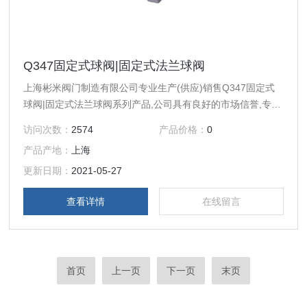
Q347固定式球阀|固定式法兰球阀
上海彬米阀门制造有限公司专业生产(供应)销售Q347固定式
球阀|固定式法兰球阀系列产品,公司具有良好的市场信誉,专业
的销售和技术服务团队,凭着经营Q347固定式球阀|固定式法兰
访问次数：
2574
产品价格：
0
球阀系列多年经验,熟悉并了解Q347固定式球阀|固定式法兰球
产品产地：
上海
阀系列市场行情。
更新日期：
2021-05-27
查看详情
在线留言
首页
上一页
下一页
末页