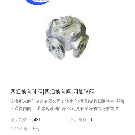
四通换向球阀|四通换向阀|四通球阀
上海彬米阀门制造有限公司专业生产(供应)销售四通换向球阀|
四通换向阀|四通球阀系列产品,公司具有良好的市场信誉,专业
的销售和技术服务团队,凭着经营四通换向球阀|四通换向阀|四
访问次数：
2431
产品价格：
0
通球阀系列有着多年的经验。
产品产地：
上海