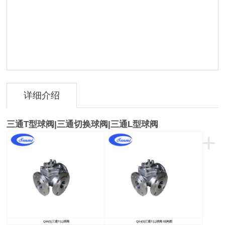
详细介绍
三通T型球阀
|
三通切换球阀
|
三通L型
球阀
+
Q44(5)
三通T(L)球阀
Q44(5)
三通T(L)球阀 结构图