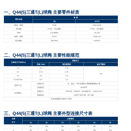
一、Q44(5)三通T(L)球阀 主要零件材质
材 质
零件名称
GB
ASTM
阀体、阀盖
WCB
A216-WCB
密封圈
PTFE
、对位聚苯
PTFE
、对位聚苯
球体
1Cr18Ni9Ti
SS 304
阀座、阀杆
2Cr13
A246-416
双头螺柱
35CrMoA
A193-B7
二、Q44(5)三通T(L)球阀 主要性能规范
试验压力
公称压力 PN(MPa)
壳体 Shell
高压液密封
低压气密封
1.6
2.4
1.76
2.5
3.75
2.75
0.6
4.0
6.0
4.4
CLASS150
3.O
2.2
适用介质
水、油品、气等非腐蚀介质和酸碱腐蚀介质
适用工况
适用温度
-28-350℃
连接法兰
JB79-59
、GB9113、HG20592-97、ANSI B16.5
应用规范
检验试验
GB9/T 9092-99
、API 598
其余制造规范均按本厂标准
三、
Q44(5)三通T(L)球阀 主要外型连接尺寸表
公称通径
主要
尺寸
15
20
25
32
40
50
L
150
150
180
200
220
240
H
90
90
102
115
135
140