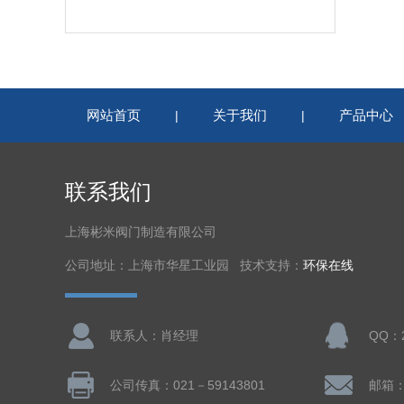
网站首页
关于我们
产品中心
|
|
联系我们
上海彬米阀门制造有限公司
公司地址：上海市华星工业园 技术支持：
环保在线
联系人：肖经理
QQ：2
公司传真：021－59143801