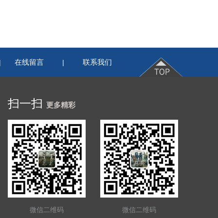
在线留言
联系我们
|
|
扫一扫
更多精彩
微信二维码
微信二维码