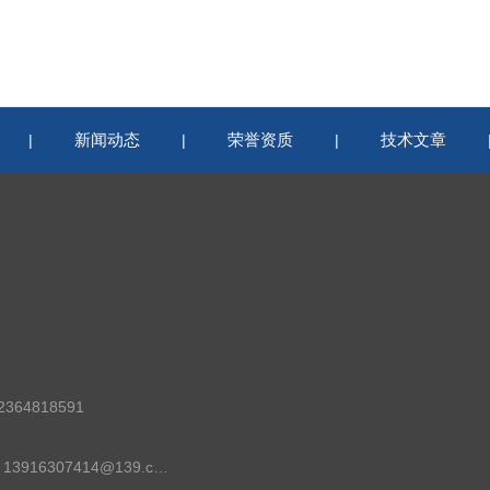
新闻动态
荣誉资质
技术文章
|
|
|
364818591
邮箱：13916307414@139.com