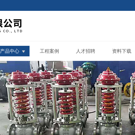
产品中心
工程案例
人才招聘
资料下载