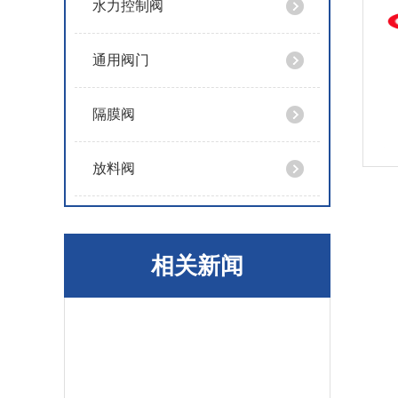
水力控制阀
通用阀门
隔膜阀
放料阀
相关新闻