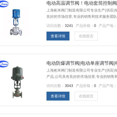
电动高温调节阀！电动套筒控制
上海彬米阀门制造有限公司专业生产(供应)
良好的市场信誉,专业的销售和技术服务团队
验,熟悉并了解电动套筒调节阀|电动平衡式
访问次数：
3241
产品价格：
0
产品产地
查看详情
在线留言
电动防爆调节阀|电动单座调节阀
上海彬米阀门制造有限公司专业生产(供应)
产品,公司具有良好的市场信誉,专业的销售
电动套筒调节阀系列有着多年的经验。
访问次数：
3043
产品价格：
0
产品产地
查看详情
在线留言