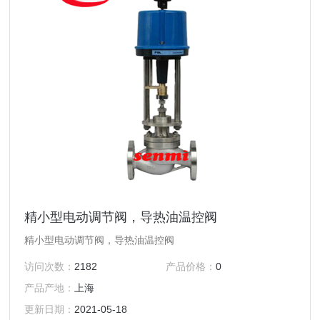
精小型电动调节阀，导热油温控阀
精小型电动调节阀，导热油温控阀
访问次数：
2182
产品价格：
0
产品产地：
上海
更新日期：
2021-05-18