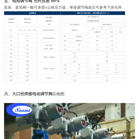
五、电动调节阀 允许压差 MPa
双座、套筒阀一般可承受≤公称压力值，单座调节阀差压可参考下表先用
使用情况
阀芯处于流开状态，关闭时阀后压力P2＝0
允许压差(MPa)
执行机构
公称通径
阀座直径
有效推力
电动单座调节阀
DN(mm)
DN(mm)
(N)
PN1.6(MPa)
PN6.4(MPa)
3.8
2.7
1.7
1.0
20
10
12
15
20
400,1000,2500
公称压力
公称压力
4.3
2.5
25
26
0.5
公称压力
0.6
3.6
400,1000,2500
32
32
0.4
公称压力
0.4
2.3
40
40
0.7
1.0
0.7
1.5
400,1000
2500
，6400
50
50
0.5
1.0
0.5
1.0
65
66
1.4
1.4
80
80
6400
，16000
1.0
1.0
100
100
0.6
0.6
125
125
0.5
1.0
0.5
1.0
150
150
6400
，16000
0.3
0.7
0.3
0.7
200
200
0.2
0.4
0.2
0.4
250
250
0.3
0.3
16000
300
300
0.2
0.2
六、大口径焊接电动调节阀
实物图