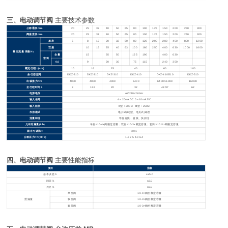
三、电动调节阀
主要技术参数
公称通径mm
20
25
32
40
50
65
80
100
125
150
200
250
300
阀座直径mm
20
25
32
40
50
65
80
100
125
150
200
250
300
单座
5
8
12
20
32
50
80
120
200
280
450
800
1200
双座
10
16
25
40
63
100
160
250
400
630
1000
1600
额定流量 系数Kv
全量
15
35
50
125
190
400
630
套筒
0.6
9
20
30
75
115
240
350
额定行程L(mm)
10
16
25
40
60
100
执行器型号
DKZ-310
DKZ-310
DKZ-310
DKZ-410
DKZ-410/510
DKZ-510
出轴推力Nm
4000
4000
4000
6400
6400/16000
16000
全行程时间S
8
12.5
20
32
48/37
62
电源电压
AC220V 50Hz
输入信号
4
～20mA DC 0～10mA DC
输入阻抗
Ⅱ
型：200Ω Ⅲ型：250Ω
作用模式
电开式(K)型、电关式(B)型
流量特性
等百分比、直线、快开性
允许泄漏量(L/h)
单座≤10-4×阀额定容量；双座≤10-3×额定容量；套筒:≤10-3×阀额定容量
固有可调比R
30:1
公称压力PN(MPa)
1.6 2.5 4.0 6.4
四、电动调节阀
主要性能指标
项目
指标
基本误差％
≤±5.0
回差％
≤3.0
死区％
≤3.0
单座阀
10-4×
阀的额定容量
泄漏量
双座阀
10-3×
阀的额定容量
套筒阀
10-3×
阀的额定容量