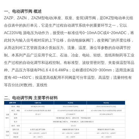
一、电动调节阀 概述
ZAZP
、ZAZN 、ZAZM型电动(单座、双座、套筒)调节阀，是DKZ型电动单元组
合仪表中的执行单元，它是生产过程自动调节系统中的重要环节之一，它以
AC220V电 源电压为动作力，接受统一标准信号0~10mA DC或4~20mADC，将
此转为与输入信号相对应的上下位移，自动地操纵阀门，改变阀门的开度位移，
从而达到对工艺管路流体介质如压力、流量、温度、液位等参数的自动调节控
制。本系列产品广泛应用于化工、石油、冶金、电站、轻纺、造纸和制药等工业
生产过程的自动化调节和远程控制。有标准型、波纹管密封型、夹套保温型等品
种。产品压力等级有PN1.6 4.0 6.4MPa；公称通径DN20~300mm；适用流体温
度有-40~+450℃；按温度高低配用不同阀盖可分常温型、高温型；流量特性有
等百分比(对数)性、直线性
二、电动调节阀 主要零件材料
材料代号
C
(WCB)
P
(304)
R
(316)
阀体、阀盖
WCB
(ZG230-450)
ZG1Cr18Ni9Ti
(304)
ZG1Cr18Ni12Mo2Ti
(316)
阀芯、阀座
1Cr18Ni9Ti
(304)或司钛莱合金堆焊
1Cr18Ni9Ti
(304)或司钛莱合金堆焊
1Cr18Ni12Mo2Ti(316)
或司钛莱合金堆焊
阀杆
2Cr13
1Cr18Ni9Ti
1Cr18Ni12Mo2Ti
主要
零件
填料
V
型聚四氟乙烯(F4)、柔性石墨、不锈钢波纹管
垫片
增强聚四氟乙烯(F4) 、不锈钢垫片、金属石墨缠绕垫片
推杆、衬套
2Cr13
适用介质
水蒸汽油品类气液体
硝酸碱类腐蚀性气液体
醋酸类等腐蚀性气液体
适用
常温型
-30
～+250 F4：≤200℃
-40
～+250 F4：≤200℃
-40
～+250℃ F4：≤200℃
工况
高温型
-30
～+450℃
-40
～+450℃
-40
～+4500℃