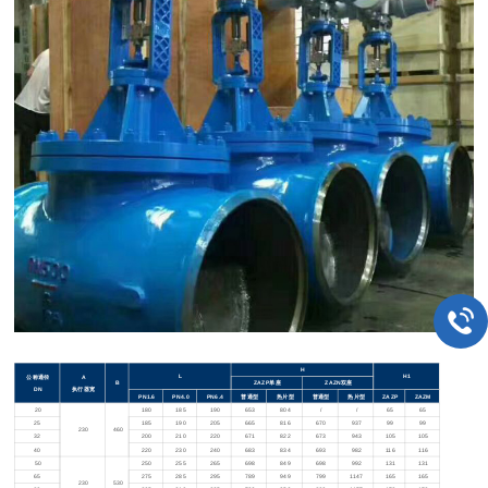
H
L
H1
公称通径
A
B
ZAZP
单座
ZAZN
双座
DN
执行器宽
PN1.6
PN4.0
PN6.4
普通型
热片型
普通型
热片型
ZAZP
ZAZM
20
180
185
190
653
804
/
/
65
65
25
185
190
205
665
816
670
937
99
99
230
460
32
200
210
220
671
822
673
943
105
105
40
220
230
240
683
834
693
982
116
116
50
250
255
265
698
849
698
992
131
131
65
275
285
295
789
949
799
1147
165
165
230
530