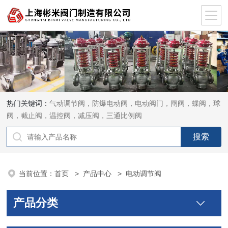
热门关键词：
气动调节阀，防爆电动阀，电动阀门，闸阀，蝶阀，球
阀，截止阀，温控阀，减压阀，三通比例阀
当前位置：
首页
>
产品中心
> 电动调节阀
产品分类