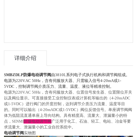
详细介绍
SMBZ
DLP
防爆电动调节阀
由
3810L
系列电子式执行机构和调节阀组成。
电源为
220V.AC 50Hz
，含有伺服放大器、只需输入信号
4-20mA
或
1-
5VDC
，控制调节阀介质压力、流量、温度、液位等精准控制。
电源为
220V.AC 50Hz
，含有伺服放大器、位置信号发生器、位置限位开关
以及阀位显示。可直接接受工业控制仪表或计算机等输出的（
4-20mADC
或
1-5VDC
）进行阀门的开度控制，达到调节介质压力流量、温度等目
的。同时可以输出（
4-20mADC
或
1-5VDC
）阀位反馈信号。单座调节阀阀
体为低阻流直通单座上导向结构。具有精度高、流量大、泄漏量小的特
点，
防爆电动调节阀
广泛用于化工、石油、轻工、电站、冶金等要
SENMI
求流量大、泄漏量小的工业自控系统中。
电动调节阀
实物图