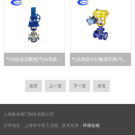
气动快速切断阀|气动薄膜快速切断阀
气动薄膜衬衬氟调节阀,气动衬氟控制阀
首页
上一页
下一页
末页
上海彬米阀门制造有限公司
公司地址：上海市华星工业园 技术支持：
环保在线