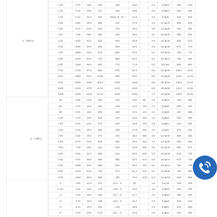
100
370
185
230
190
160
24
8-ф23
340
420
125
510
255
270
220
188
28
8-ф25
405
465
150
510
255
300
250&, lt;, /P>
218
30
8-ф25
450
505
200
580
290
360
310
278
34
12-ф25
480
525
250
670
335
425
370
332
36
12-ф30
530
565
300
760
380
485
430
390
40
16-ф30
585
630
2
．5MPa
350
850
425
555
490
448
44
16-ф34
625
675
400
980
490
620
550
505
48
16-ф34
670
710
450
1080
540
670
600
555
50
20-ф34
705
770
500
1220
610
730
660
610
52
20-ф41
765
825
600
1360
680
845
770
718
56
20-041
840
945
700
1750
875
960
875
815
60
24-ф48
1050
1110
800
1850
925
1085
990
930
64
24-ф48
1125
1220
900
2050
1025
1185
1090
1025
66
28-ф54
1260
1315
1000
2150
1075
1320
1210
1140
68
28-ф58
1325
1385
1200
2450
1225
1520
1420
1350
72
32-ф58
1395
1450
50
260
130
165
125
100
88
20
8-ф18
245
285
65
320
160
185
145
120
110
22
8-ф18
265
315
80
320
160
200
160
135
121
22
8-ф18
320
365
100
370
185
235
190
160
150
24
8-ф23
355
465
125
510
255
270
220
188
176
28
8-ф25
425
495
150
510
255
300
250
218
204
30
8-ф25
470
535
200
580
290
375
320
282
260
38
12-ф30
480
565
4．0MPa
250
670
335
450
385
345
313
42
12-ф34
530
605
300
760
380
515
450
408
364
46
16-ф34
585
675
350
850
425
580
510
465
422
52
16-ф34
625
705
400
980
490
660
585
535
474
58
16-ф41
670
745
450
1080
540
685
610
560
524
60
20-ф41
705
795
500
1220
610
755
670
612
576
62
20-ф48
765
855
600
1360
680
890
795
730
678
62
20-ф54
840
985
2"
260
130
152
120
．5
92
16
4-φ19
205
265
2 1/2"
320
160
178
139
．5
105
18
4-ф19
245
295
3"
320
160
190
152
．5
127
19
4-ф19
305
345
4"
370
185
229
190
．5
157
24
8-ф19
340
420
5"
510
255
254
216
186
24
8-ф22
425
465
6"
510
255
279
241
．5
216
26
8-ф22
450
505