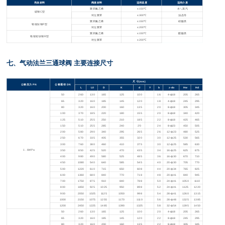
壳体材料
阀座材料
适用温度
适用介质
聚四氟乙烯
≤150℃
水＼蒸汽
碳钢C型
对位聚苯
≤300℃
油晶等
聚四氟乙烯
≤150℃
硝酸类
铬镍钛钢P型
对位聚苯
≤200℃
聚四氟乙烯
≤150℃
醋酸类
铬镍钼钛钢R型
对位聚苯
≤200℃
七、气动法兰三通球阀 主要连接尺寸
尺 寸(mm)
公称压力 PN
公称通径 DN
L
L0
D
K
d
Y
b
z-do
Hw
Hd
50
260
130
165
125
100
16
4-ф18
205
265
65
320
160
185
145
120
18
4-ф18
245
295
80
320
160
200
160
135
20
8-ф18
305
345
100
370
185
220
180
155
20
8-ф18
340
420
125
510
255
250
210
185
22
8-ф18
425
465
150
510
255
285
240
2'0
24
8-ф23
450
505
200
580
290
340
295
265
26
12-ф23
480
525
250
670
335
405
355
320
30
12-ф25
530
565
300
760
380
460
410
375
30
12-ф25
585
630
1
．6MPa
350
850
425
520
470
435
34
16-ф25
625
675
400
980
490
580
525
485
36
16-ф30
670
710
450
1080
540
640
585
545
40
20-ф30
705
770
500
1220
610
715
650
608
44
20-ф34
765
825
600
1360
680
840
770
718
48
20-ф41
840
945
700
1750
875
910
840
788
50
24-ф41
1050
1110
800
1850
925
1025
950
898
52
24-ф41
1125
1220
900
2050
1025
1125
1050
998
54
28-ф41
1260
1315
1000
2150
1075
1255
1170
1110
56
28-ф48
1325
1385
1200
2450
1225
1485
1390
1325
58
32-ф54
1395
1450
50
260
130
165
125
100
20
4-ф18
205
265
65
320
160
185
145
120
22
8-ф18
245
295
80
320
160
200
160
135
22
8-ф18
305
345