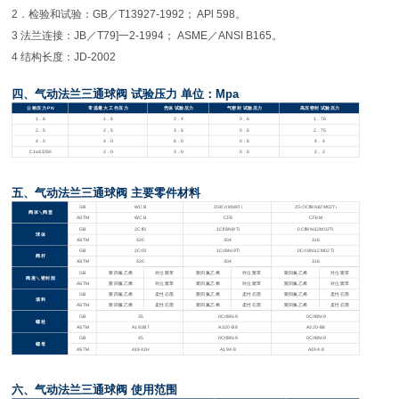
2．检验和试验：GB／T13927-1992； APl 598。
3 法兰连接：JB／T79]一2-1994； ASME／ANSI B165。
4 结构长度：JD-2002
四、气动法兰三通球阀 试验压力 单位：Mpa
公称压力 PN
常温最大 工作压力
壳体 试验压力
气密封 试验压力
高压密封 试验压力
1
．6
1
．6
2
．4
0
．6
1
．76
2
．5
2
．5
3
．8
0
．6
2
．75
4
．0
4
．0
6
．0
0
．6
4
．4
C1aSSl50
2
．0
3
．0
0
．6
2
．2
五、气动法兰三通球阀 主要零件材料
GB
WCB
ZGlCrl8Ni9Ti
ZGOCfl8Nil2M02Ti
阀体＼阀盖
ASTM
WCB
CF8
CF8M
GB
2Cfl3
1Cfl8Ni9Ti
0Cfl8Ni12M02Ti
球体
ASTM
420
304
316
GB
2Crl3
1Crl8Ni9Ti
0Crl8Ni12M02Ti
阀杆
ASTM
420
304
316
GB
聚四氟乙烯
对位聚苯
聚四氟乙烯
对位聚苯
聚四氟乙烯
对位聚苯
阀座＼密封面
ASTM
聚四氟乙烯
对位聚苯
聚四氟乙烯
对位聚苯
聚四氟乙烯
对位聚苯
GB
聚四氟乙烯
柔性石墨
聚四氟乙烯
柔性石墨
聚四氟乙烯
柔性石墨
填料
ASTM
聚四氟乙烯
柔性石墨
聚四氟乙烯
柔性石墨
聚四氟乙烯
柔性石墨
GB
35
0Crl8Ni9
0Crl8Ni9
螺栓
ASTM
A193B7
A320-B8
A320-B8
GB
45
0Cfl8Ni9
0Crl8Ni9
螺母
ASTM
A1942H
A194-8
A194-8
六、气动法兰三通球阀 使用范围