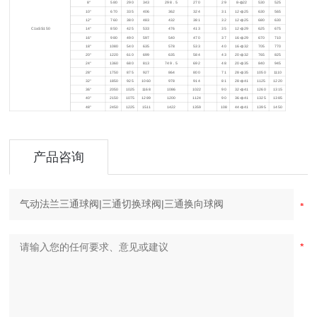
8"
580
290
343
298
．5
270
29
8-ф22
530
525
10"
670
335
406
362
324
31
12-ф25
630
565
12"
760
380
483
432
381
32
12-ф25
680
630
C1aSS150
14"
850
425
533
476
413
35
12-ф29
625
675
16"
980
490
597
540
470
37
16-ф29
670
710
18"
1080
540
635
578
533
40
16-ф32
705
770
20"
1220
610
699
635
584
43
20-ф32
765
825
24"
1360
680
813
749
．5
692
48
20-ф35
840
945
28"
1750
875
927
864
800
71
28-ф35
1050
1110
32"
1850
925
1060
978
914
81
28-ф41
1125
1220
36"
2050
1025
1168
1086
1022
90
32-ф41
1260
1315
40"
2150
1075
1289
1200
1124
90
36-ф41
1325
1385
48"
2450
1225
1511
1422
1359
108
44-ф41
1395
1450
产品咨询