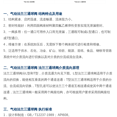
气动Y型三通球阀
气动法兰三通球阀
一、气动法兰三通球阀 结构特点及用途
1
、结构紧凑、启闭迅速、流道畅通、流体阻力小。
2、密封性能好：利用四面阀座材料聚四氟乙烯弹性变形实现无泄漏密封。
3、一阀多用：任一通口可用作入口而无泄漏，三通既可制成L型通口，也可制
成T型通口。
4，维修方便：在系统卸压后，无需拆下整个阀体就可进行检查和维修。
5、泛适用于供水、石化、冶金、矿山、轻纺、能源、造纸、食品、钢铁等管路
系统中对介质流向进行切换以及对介质的分流或混合流体。
二、气动法兰三通球阀 法兰三通球阀介质流向原理
法兰三通球阀分L型和T型，介质流通方向见下图。L型法兰三通球阀适用于介质
流向的切换，能使相互垂直的两个通道连通：T型法兰三通球阀适用于介质的分
流、合流或流向切换，T型孔道可以使法兰三个通道互相连通或使其中两个通道
连通，法兰三通球阀一般采用两个阀座结构，亦可根据用户要求采用四阀座结
构。
三、气动法兰三通球阀 执行标准
1
．设计和制造：GB／T12237-1989； APl608。