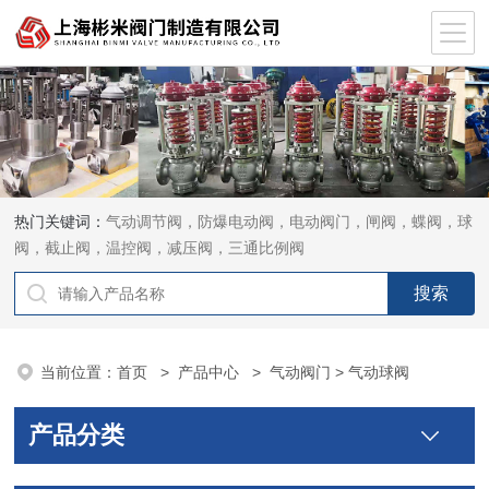
热门关键词：
气动调节阀，防爆电动阀，电动阀门，闸阀，蝶阀，球
阀，截止阀，温控阀，减压阀，三通比例阀
当前位置：
首页
>
产品中心
>
气动阀门
> 气动球阀
产品分类