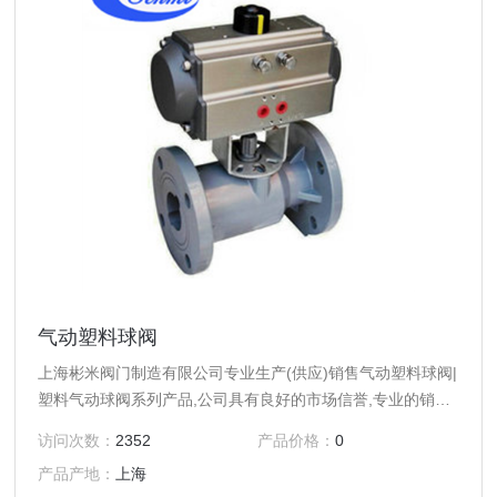
气动塑料球阀
上海彬米阀门制造有限公司专业生产(供应)销售气动塑料球阀|
塑料气动球阀系列产品,公司具有良好的市场信誉,专业的销售
和技术服务团队,凭着经营气动塑料球阀|塑料气动球阀系列多
访问次数：
2352
产品价格：
0
年经验,熟悉并了解气动塑料球阀|塑料气动球阀系列市场行
产品产地：
上海
情。