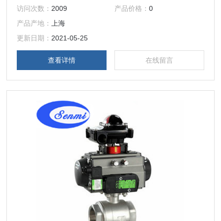
和技术服务团队,凭着经营气动高温球阀|高温气动球阀系列多
访问次数：
2009
产品价格：
0
年经验,熟悉并了解气动高温球阀|高温气动球阀系列市场行
产品产地：
上海
情。
更新日期：
2021-05-25
查看详情
在线留言