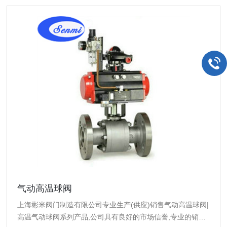
气动高温球阀
上海彬米阀门制造有限公司专业生产(供应)销售气动高温球阀|
高温气动球阀系列产品,公司具有良好的市场信誉,专业的销售