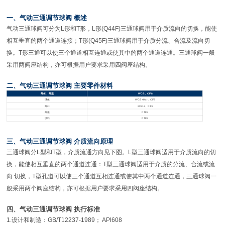
一、气动三通调节球阀 概述
气动三通球阀可分为L形和T形，L形(Q44F)三通球阀用于介质流向的切换，能使
相互垂直的两个通道连接；T形(Q45F)三通球阀用于介质分流、合流及流向切
换。T形三通可以使三个通道相互连通或使其中的两个通道连通。三通球阀一般
采用两阀座结构，亦可根据用户要求采用四阀座结构。
二、气动三通调节球阀 主要零件材料
阀体、阀盖
WCB
、CF8
球体
WCB+Hcr
、CF8
阀杆
2Cr13
、CF8
阀座
PTFE
填料
PTFE
三、气动三通调节球阀 介质流向原理
三通球阀分L型和T型，介质流通方向见下图。L型三通球阀适用于介质流向的切
换，能使相互垂直的两个通道连通：T型三通球阀适用于介质的分流、合流或流
向 切换，T型孔道可以使三个通道互相连通或使其中两个通道连通，三通球阀一
般采用两个阀座结构，亦可根据用户要求采用四阀座结构。
四、气动三通调节球阀 执行标准
1.
设计和制造：GB/T12237-1989； APl608