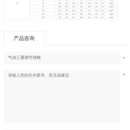
2.5
65
185
145
118
290
330
276
22
8-φ18
80
200
160
132
310
349
308
24
8-φ18
100
235
190
156
350
421
348
24
8-φ22
125
270
220
184
400
485
432
26
8-φ26
150
300
250
211
480>
524
524
28
8-φ26
产品咨询