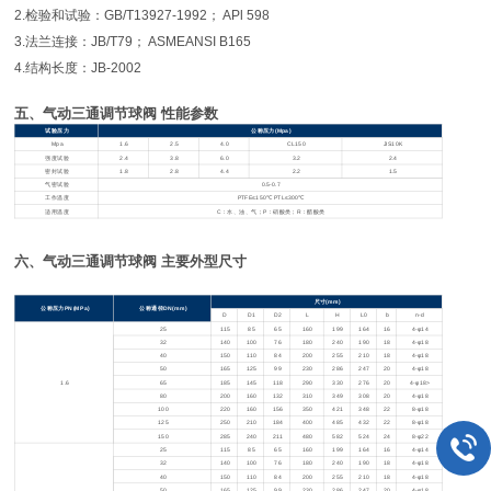
2.检验和试验：GB/T13927-1992； APl 598
3.法兰连接：JB/T79； ASMEANSI B165
4.结构长度：JB-2002
五、气动三通调节球阀 性能参数
试验压力
公称压力(Mpa)
Mpa
1.6
2.5
4.0
CL150
JIS10K
强度试验
2.4
3.8
6.0
3.2
2.4
密封试验
1.8
2.8
4.4
2.2
1.5
气密试验
0.5-0.7
工作温度
PTFE≤150℃ PTL≤300℃
适用温度
C
：水、油、气；P：硝酸类；R：醋酸类
六、气动三通调节球阀 主要外型尺寸
尺寸(mm)
公称压力PN(MPa)
公称通径DN(mm)
D
D1
D2
L
H
L0
b
n-d
25
115
85
65
160
199
164
16
4-φ14
32
140
100
76
180
240
190
18
4-φ18
40
150
110
84
200
255
210
18
4-φ18
50
165
125
99
230
286
247
20
4-φ18
1.6
65
185
145
118
290
330
276
20
4-φ18>
80
200
160
132
310
349
308
20
4-φ18
100
220
160
156
350
421
348
22
8-φ18
125
250
210
184
400
485
432
22
8-φ18
150
285
240
211
480
582
524
24
8-φ22
25
115
85
65
160
199
164
16
4-φ14
32
140
100
76
180
240
190
18
4-φ18
40
150
110
84
200
255
210
18
4-φ18
50
165
125
99
230
286
247
20
4-φ18