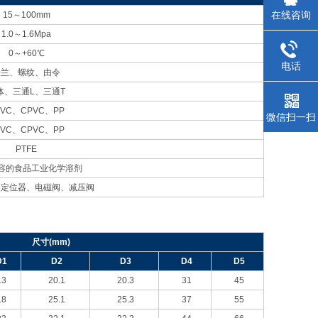
在线咨询
15
～100mm
1.0
～1.6Mpa
0
～+60℃
电话
法兰、螺纹、由令
体、三通L、三通T
VC
、CPVC、PP
微信扫一扫
VC
、CPVC、PP
PTFE
容的食品工业化学溶剂
、定位器、电磁阀、减压阀
尺寸(mm)
D1
D2
D3
D4
D5
13
20.1
20.3
31
45
18
25.1
25.3
37
55