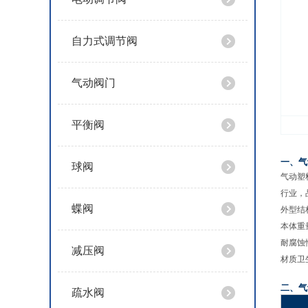
自力式调节阀
气动阀门
平衡阀
一、气
球阀
气动塑
行业，
蝶阀
外型结
本体重
耐腐蚀
减压阀
材质卫
二、气
疏水阀