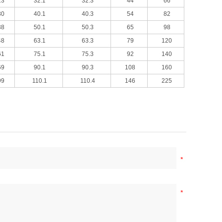
23
32.1
32.3
44
66
30
40.1
40.3
54
82
38
50.1
50.3
65
98
48
63.1
63.3
79
120
61
75.1
75.3
92
140
69
90.1
90.3
108
160
99
110.1
110.4
146
225