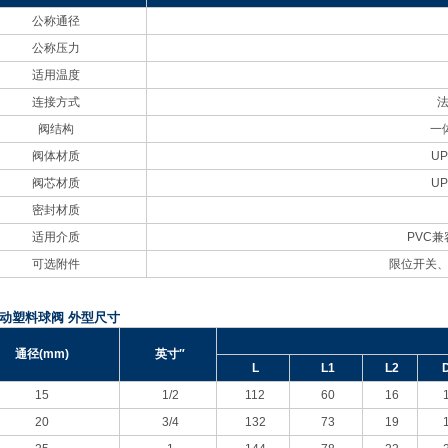
公称通径
公称压力
适用温度
连接方式
阀结构
一
阀体材质
UP
阀芯材质
UP
密封材质
适用介质
PVC
兼
可选附件
限位开关
动塑料球阀 外型尺寸
通径(mm)
英寸″
L
L1
L2
15
1/2
112
60
16
20
3/4
132
73
19