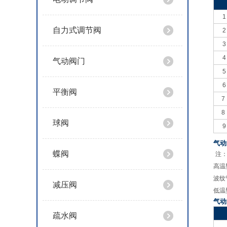
1
自力式调节阀
2
3
4
气动阀门
5
6
平衡阀
7
8
球阀
9
气
蝶阀
注：
高温
波纹
减压阀
低温
气
疏水阀