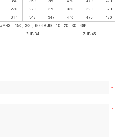
360
360
360
470
470
470
270
270
270
320
320
320
347
347
347
476
476
476
Pa ANSI：150、300、600LB JIS：10、20、30、40K
ZHB-34
ZHB-45