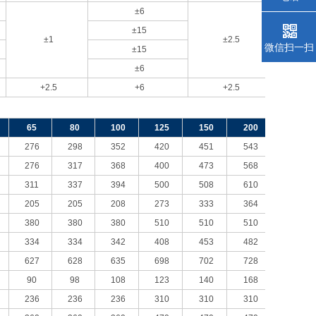
±6
±15
±1
±2.5
微信扫一扫
±15
±6
+2.5
+6
+2.5
65
80
100
125
150
200
276
298
352
420
451
543
276
317
368
400
473
568
311
337
394
500
508
610
205
205
208
273
333
364
380
380
380
510
510
510
334
334
342
408
453
482
627
628
635
698
702
728
90
98
108
123
140
168
236
236
236
310
310
310