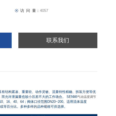
访 问 量：
4057
联系我们
,具有结构紧凑、重量轻、动作灵敏、流量特性精确、拆装方便等优
而允许泄漏量也较小压差不大的工作场合。 SENMI
气动温度调节
6、40、64；阀体口径范围DN20~200。适用流体温度
为线性或等百分比。多种多样的品种规格可供选择。