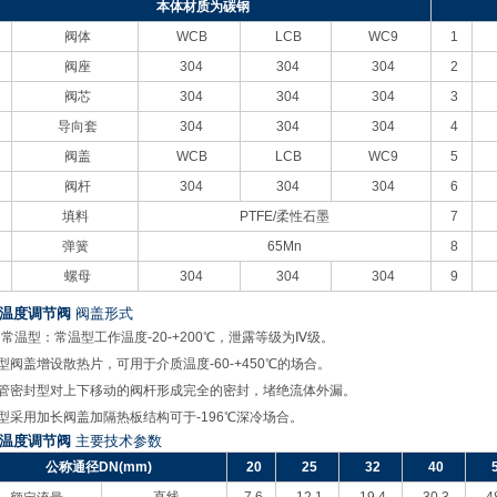
本体材质为碳钢
阀体
WCB
LCB
WC9
1
阀座
304
304
304
2
阀芯
304
304
304
3
导向套
304
304
304
4
阀盖
WCB
LCB
WC9
5
阀杆
304
304
304
6
填料
PTFE/
柔性石墨
7
弹簧
65Mn
8
螺母
304
304
304
9
动温度调节阀
阀盖形式
常温型：常温型工作温度-20-+200℃，泄露等级为Ⅳ级。
型阀盖增设散热片，可用于介质温度-60-+450℃的场合。
管密封型对上下移动的阀杆形成完全的密封，堵绝流体外漏。
型采用加长阀盖加隔热板结构可于-196℃深冷场合。
动温度调节阀
主要技术参数
公称通径DN(mm)
20
25
32
40