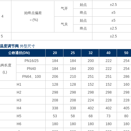
始点
±2.5
气开
终点
±5
始终点偏差
4
＜(%)
始点
±5
气关
终点
±2.5
5
±2.5
动温度调节阀
外型尺寸
公称通径(DN)
20
25
32
40
50
PN16/25
184
184
200
222
254
结构长度
PN40
184
184
200
222
254
(L)
PN64
、100
206
210
251
251
286
H1
128
128
152
152
160
H2
298
298
298
298
298
H3
208
208
224
228
228
H4
338
338
402
402
405
H5
53
58
68
73
80
H6
180
180
180
180
180