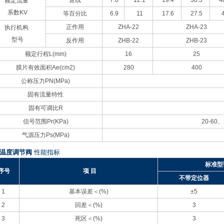
直线
7.6
12.1
19.4
30.3
4
额定流量
系数KV
等百分比
6.9
11
17.6
27.5
正作用
ZHA-22
ZHA-23
执行机构
型号
反作用
ZHB-22
ZHB-23
额定行程L(mm)
16
25
膜片有效面积Ae(cm2)
280
400
公称压力PN(MPa)
固有流量特性
固有可调比R
信号范围Pr(KPa)
20-60
、
气源压力Ps(MPa)
动温度调节阀
性能指标
标准型
序号
项 目
不带定位器
1
基本误差＜(%)
±5
2
回差＜(%)
3
3
死区＜(%)
3