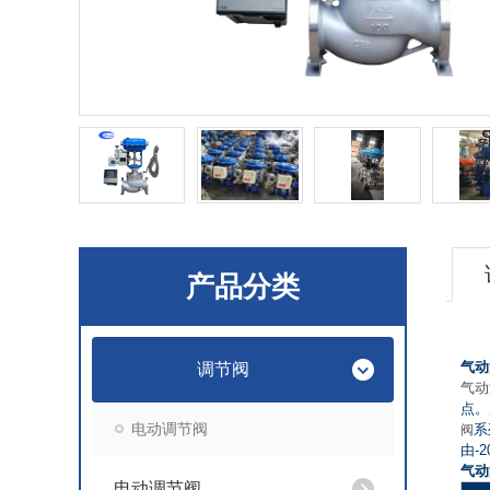
产品分类
气动
调节阀
气动
点。
电动调节阀
系
阀
由-
气
电动调节阀