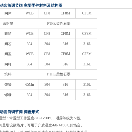
动套筒调节阀 主要零件材料及结构图
阀体
WCB
CF8
CF8M
CF3M
密封垫
PTFE/
柔性石墨
套筒
WCB
CF8
CF8M
CF3M
阀芯
304
304
316
316L
阀盖
WCB
CF8
CF8M
CF3M
阀杆
304
304
316
316L
填料
PTFE/
柔性石墨
弹簧
65Mn
304
316
316L
螺母
304
304
316
316L
动套筒调节阀 阀盖形式
温型：常温型工作温度-20-+200℃，泄露等级为Ⅳ级。
阀盖增设散热片，可用于介质温度-60-+450℃的场合。