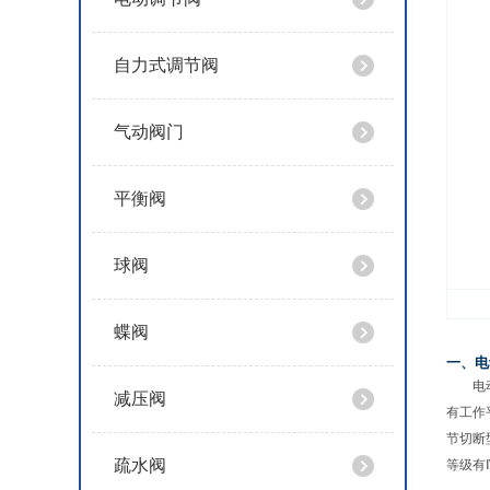
自力式调节阀
气动阀门
平衡阀
球阀
蝶阀
一、电
电动套
减压阀
有工作
节切断型
疏水阀
等级有