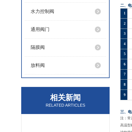
二、电
水力控制阀
1
2
通用阀门
3
4
隔膜阀
5
6
放料阀
7
8
9
相关新闻
RELATED ARTICLES
三、电
注：常
高温型