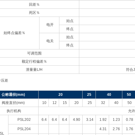
回差％
死区％
始点
电开
终点
始终点偏差％
始点
电关
终点
可调范围
额定行程偏差％
泄量量L/H
符合J
许压差
公称通径(mm)
20
25
40
50
阀座直径(mm)
10
12
15
20
25
32
40
50
执行机构
允许
PSL202
6.4
6.4
6.4
4.90
3.14
1.92
1.23
0.78
PSL204
4.31
2.76
1.76
SL