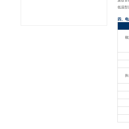
波纹管
低温型
四、电
额
执