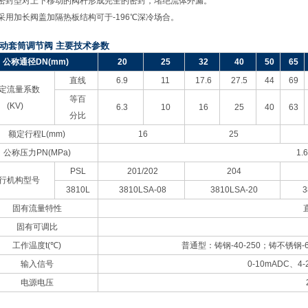
密封型对上下移动的阀杆形成完全的密封，堵绝流体外漏。
采用加长阀盖加隔热板结构可于-196℃深冷场合。
动套筒调节阀 主要技术参数
公称通径DN(mm)
20
25
32
40
50
65
直线
6.9
11
17.6
27.5
44
69
定流量系数
等百
(KV)
6.3
10
16
25
40
63
分比
额定行程L(mm)
16
25
公称压力PN(MPa)
1.6
PSL
201/202
204
行机构型号
3810L
3810LSA-08
3810LSA-20
3
固有流量特性
固有可调比
工作温度t(℃)
普通型：铸钢-40-250；铸不锈钢-60
输入信号
0-10mADC
、4-
电源电压