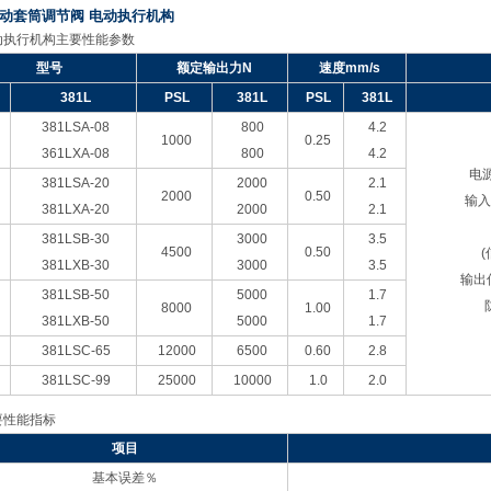
动套筒调节阀 电动执行机构
动执行机构主要性能参数
型号
额定输出力N
速度mm/s
381L
PSL
381L
PSL
381L
381LSA-08
800
4.2
1000
0.25
361LXA-08
800
4.2
电源
381LSA-20
2000
2.1
2000
0.50
输入
381LXA-20
2000
2.1
381LSB-30
3000
3.5
4500
0.50
381LXB-30
3000
3.5
输出
381LSB-50
5000
1.7
8000
1.00
381LXB-50
5000
1.7
381LSC-65
12000
6500
0.60
2.8
381LSC-99
25000
10000
1.0
2.0
要性能指标
项目
基本误差％