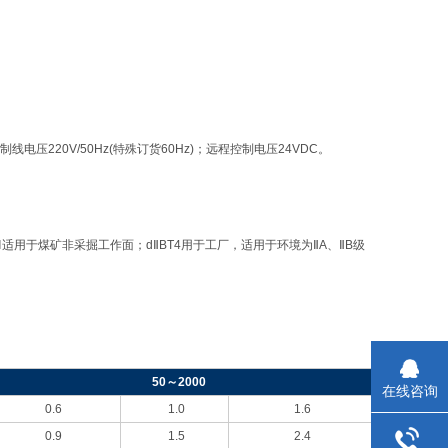
制线电压220V/50Hz(特殊订货60Hz)；远程控制电压24VDC。
Ⅰ适用于煤矿非采掘工作面；dⅡBT4用于工厂，适用于环境为ⅡA、ⅡB级
50
～2000
在线咨询
0.6
1.0
1.6
0.9
1.5
2.4