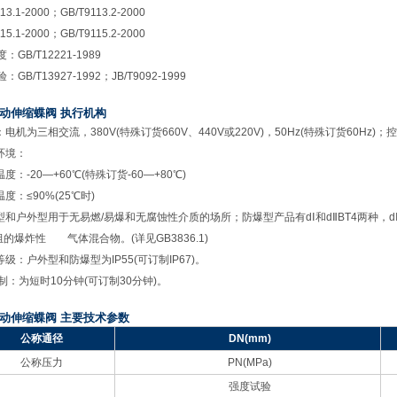
13.1-2000；GB/T9113.2-2000
15.1-2000；GB/T9115.2-2000
：GB/T12221-1989
GB/T13927-1992；JB/T9092-1999
动伸缩蝶阀 执行机构
电机为三相交流，380V(特殊订货660V、440V或220V)，50Hz(特殊订货60Hz)；控
环境：
温度：-20—+60℃(特殊订货-60—+80℃)
温度：≤90%(25℃时)
通型和户外型用于无易燃/易爆和无腐蚀性介质的场所；防爆型产品有dⅠ和dⅡBT4两种，d
4组的爆炸性 气体混合物。(详见GB3836.1)
等级：户外型和防爆型为IP55(可订制IP67)。
作制：为短时10分钟(可订制30分钟)。
动伸缩蝶阀 主要技术参数
公称通径
DN
(mm)
公称压力
PN
(MPa)
强度试验