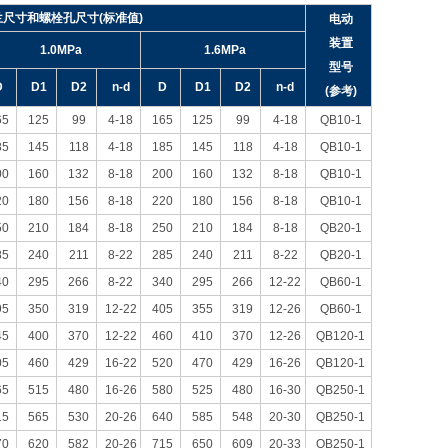
兰尺寸和螺栓孔尺寸(标准值)
电动
装置
1.0MPa
1.6MPa
型号
D
D1
D2
n-d
D
D1
D2
n-d
(参考)
65
125
99
4-18
165
125
99
4-18
QB10-1
85
145
118
4-18
185
145
118
4-18
QB10-1
00
160
132
8-18
200
160
132
8-18
QB10-1
20
180
156
8-18
220
180
156
8-18
QB10-1
50
210
184
8-18
250
210
184
8-18
QB20-1
85
240
211
8-22
285
240
211
8-22
QB20-1
40
295
266
8-22
340
295
266
12-22
QB60-1
95
350
319
12-22
405
355
319
12-26
QB60-1
45
400
370
12-22
460
410
370
12-26
QB120-1
05
460
429
16-22
520
470
429
16-26
QB120-1
65
515
480
16-26
580
525
480
16-30
QB250-1
15
565
530
20-26
640
585
548
20-30
QB250-1
70
620
582
20-26
715
650
609
20-33
QB250-1