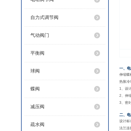
自力式调节阀
气动阀门
平衡阀
一、电
球阀
伸缩蝶
热胀冷
蝶阀
1、设
2、伸
3、密
减压阀
二、电
设计标准：
疏水阀
法兰连