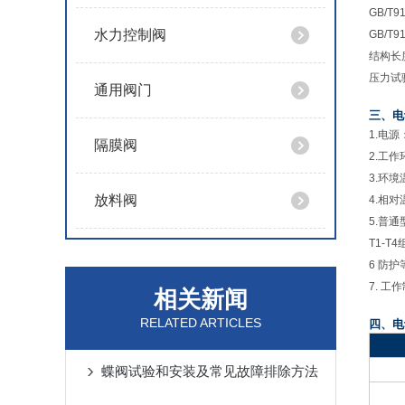
GB/T91
水力控制阀
GB/T91
结构长度
压力试验：
通用阀门
三、电
1.
电源：
隔膜阀
2.工作
3.环境
放料阀
4.相对
5.普
T1-T
6 防护
7. 工
相关新闻
RELATED ARTICLES
四、电
蝶阀试验和安装及常见故障排除方法