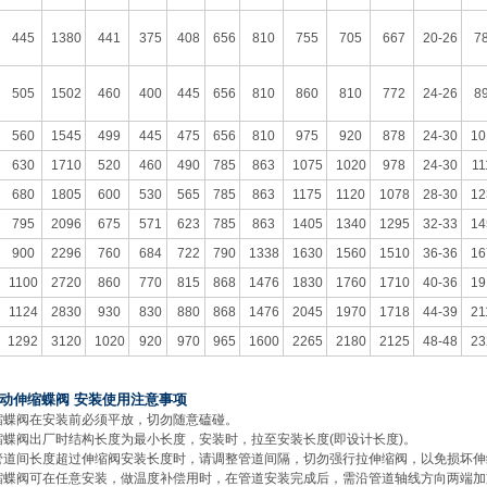
445
1380
441
375
408
656
810
755
705
667
20-26
7
505
1502
460
400
445
656
810
860
810
772
24-26
8
560
1545
499
445
475
656
810
975
920
878
24-30
10
630
1710
520
460
490
785
863
1075
1020
978
24-30
11
680
1805
600
530
565
785
863
1175
1120
1078
28-30
12
795
2096
675
571
623
785
863
1405
1340
1295
32-33
14
900
2296
760
684
722
790
1338
1630
1560
1510
36-36
16
1100
2720
860
770
815
868
1476
1830
1760
1710
40-36
19
1124
2830
930
830
880
868
1476
2045
1970
1718
44-39
21
1292
3120
1020
920
970
965
1600
2265
2180
2125
48-48
23
动伸缩蝶阀 安装使用注意事项
缩蝶阀在安装前必须平放，切勿随意磕碰。
缩蝶阀出厂时结构长度为最小长度，安装时，拉至安装长度(即设计长度)。
管道间长度超过伸缩阀安装长度时，请调整管道间隔，切勿强行拉伸缩阀，以免损坏伸
缩蝶阀可在任意安装，做温度补偿用时，在管道安装完成后，需沿管道轴线方向两端加支