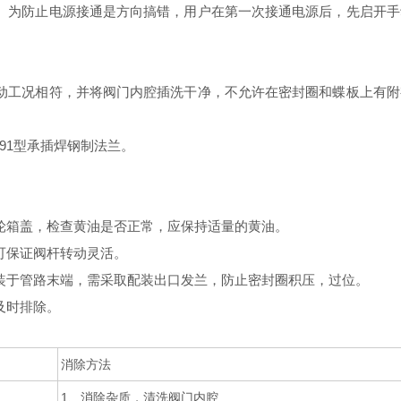
。为防止电源接通是方向搞错，用户在第一次接通电源后，先启开
动工况相符，并将阀门内腔插洗干净，不允许在密封圈和蝶板上有
-91型承插焊钢制法兰。
。
轮箱盖，检查黄油是否正常，应保持适量的黄油。
可保证阀杆转动灵活。
装于管路末端，需采取配装出口发兰，防止密封圈积压，过位。
及时排除。
消除方法
1、消除杂质，清洗阀门内腔