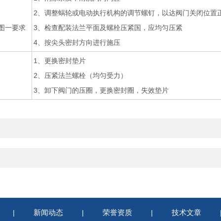
2、调整蜗轮或电动执行机构的调节螺钉，以达阀门关闭位置
图一要求
3、检查配装法兰平面及螺栓压紧国，应均匀压紧
4、按尖头密封方向进行施压
1、更换密封垫片
2、压紧法兰螺栓（均匀受力）
3、卸下阀门的压圈，更换密封圈，失效垫片
新闻动态
荣誉资质
技术文章
|
|
|