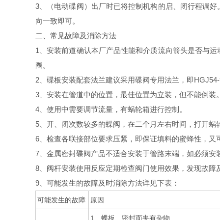
3、（电动碟阀）出厂时已将控制机构的启、闭行程调好
向一致即可。
二、常见故障及消除方法
1、安装前道确认本厂产品性能和介质流向箭头是否与运
圈。
2、碟板安装配套法兰建议采用碟阀专用法兰，即HGJ54
3、安装在管道中的位置，最佳位置为立装，但不能倒装
4、使用中需要调节流量，有蜗轮箱进行控制。
5、开、闭次数较多的蝶阀，在二个月左右时间，打开蜗
6、检查各联接部位要求压紧，即保证填料的蜜蜂性，又
7、金属密封碟阀产品不适合安装于管路末端，如必须安
8、阀杆安装使用反应定期检查阀门使用效果，发现故障
9、可能发生的故障及时消除方法详见下表：
可能发生的故障
原因
1、蝶板、密封面夹有杂物