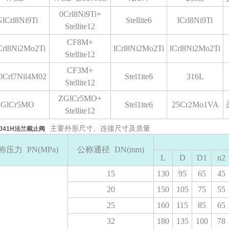
0Crl8Ni9Ti+
lCrl8Ni9Ti
Stellite6
lCrl8Ni9Ti
Stellite12
CF8M+
Crl8Ni2Mo2Ti
lCrl8Ni2Mo2Ti
lCrl8Ni2Mo2Ti
Stellite12
CF3M+
Crl7Nil4M02
Stel1ite6
316L
Stellite12
ZGlCr5MO+
GlCr5MO
Stel1ite6
25Cr2Mo1VA
Stellite12
主要外形尺寸、连接尺寸及质量
J41H法兰截止阀
称压力
PN(MPa)
公称通径
DN(mm)
L
D
D1
n2
15
130
95
65
45
20
150
105
75
55
25
160
115
85
65
32
180
135
100
78