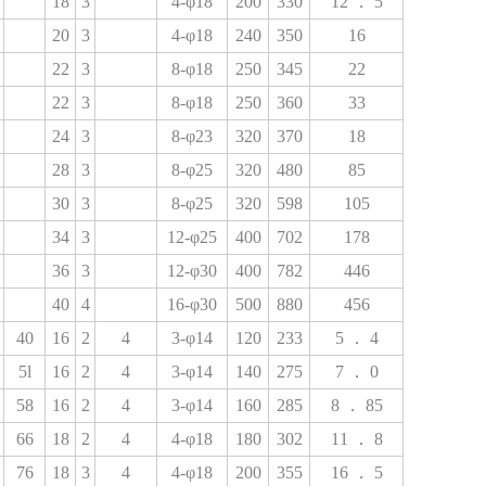
18
3
4-φ18
200
330
12
．
5
20
3
4-φ18
240
350
16
22
3
8-φ18
250
345
22
22
3
8-φ18
250
360
33
24
3
8-φ23
320
370
18
28
3
8-φ25
320
480
85
30
3
8-φ25
320
598
105
34
3
12-φ25
400
702
178
36
3
12-φ30
400
782
446
40
4
16-φ30
500
880
456
40
16
2
4
3-φ14
120
233
5
．
4
5l
16
2
4
3-φ14
140
275
7
．
0
58
16
2
4
3-φ14
160
285
8
．
85
66
18
2
4
4-φ18
180
302
11
．
8
76
18
3
4
4-φ18
200
355
16
．
5