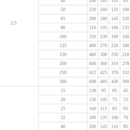
40
200
145
110
85
50
230
160
125
100
65
290
180
145
120
2.5
80
310
195
160
135
100
350
230
190
160
125
400
270
220
188
150
480
300
250
218
200
600
360
310
278
250
622
425
370
332
300
698
485
430
390
15
130
95
65
45
20
150
105
75
55
25
160
115
85
65
32
180
135
100
78
40
200
145
110
85