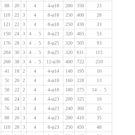
88
20
3
4
4-φ18
200
350
23
110
22
3
4
8-φ18
250
400
28
121
22
3
4
8-φ18
250
430
33
150
24
3
4
．
5
8-φ23
320
465
53
176
28
3
4
．
5
8-φ25
320
505
93
204
30
3
4
．
5
8-φ25
320
611
115
260
38
3
4
．
5
12-φ30
400
722
210
41
18
2
4
4-φ14
140
195
10
5l
20
2
4
4-φ18
160
228
13
58
22
2
4
4-φ18
180
275
14
．
5
66
24
2
4
4-φ23
200
325
19
76
24
3
4
4-φ23
240
360
25
88
26
3
4
4-φ23
200
410
35
110
28
3
4
8-φ23
250
450
48