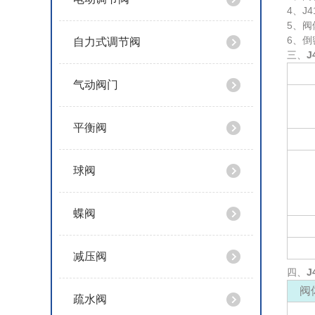
4、
5、
6、
自力式调节阀
三、
J
气动阀门
平衡阀
球阀
蝶阀
减压阀
四、
J
阀
疏水阀