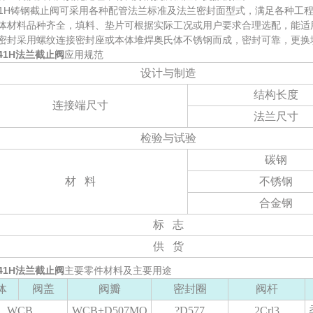
J41H铸钢截止阀可采用各种配管法兰标准及法兰密封面型式，满足各种工
阀体材料品种齐全，填料、垫片可根据实际工况或用户要求合理选配，能适
倒密封采用螺纹连接密封座或本体堆焊奥氏体不锈钢而成，密封可靠，更换
41H法兰截止阀
应用规范
设计与制造
结构长度
连接端尺寸
法兰尺寸
检验与试验
碳钢
材
料
不锈钢
合金钢
标
志
供
货
41H法兰截止阀
主要零件材料及主要用途
体
阀盖
阀瓣
密封圈
阀杆
WCB
WCB+D507MO
?D577
2Crl3