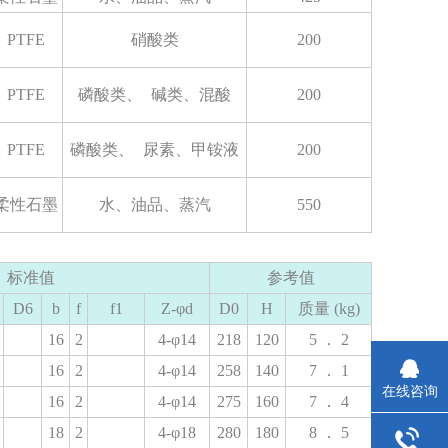
PTFE
硝酸类
200
PTFE
磷酸类、
碱类、混酸
200
PTFE
磷酸类、
尿素、甲铵液
200
柔性石墨
水、油品、蒸汽
550
标准值
参考值
D6
b
f
f1
Z-φd
D0
H
质量
(kg)
16
2
4-φ14
218
120
5
．
2
16
2
4-φ14
258
140
7
．
1
在线咨询
16
2
4-φ14
275
160
7
．
4
18
2
4-φ18
280
180
8
．
5