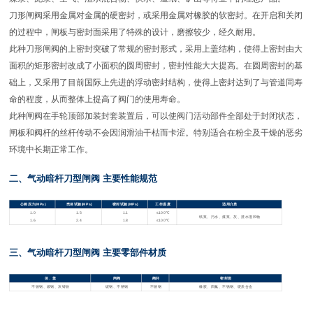
刀形闸阀采用金属对金属的硬密封，或采用金属对橡胶的软密封。在开启和关闭
的过程中，闸板与密封面采用了特殊的设计，磨擦较少，经久耐用。
此种刀形闸阀的上密封突破了常规的密封形式，采用上盖结构，使得上密封由大
面积的矩形密封改成了小面积的圆周密封，密封性能大大提高。在圆周密封的基
础上，又采用了目前国际上先进的浮动密封结构，使得上密封达到了与管道同寿
命的程度，从而整体上提高了阀门的使用寿命。
此种闸阀在手轮顶部加装封套装置后，可以使阀门活动部件全部处于封闭状态，
闸板和阀杆的丝杆传动不会因润滑油干枯而卡涩。特别适合在粉尘及干燥的恶劣
环境中长期正常工作。
二、气动暗杆刀型闸阀 主要性能规范
公称压力(MPa)
壳体试验(MPa)
密封试验(MPa)
工作温度
适用介质
1.0
1.5
1.1
≤100℃
纸浆、污水、煤浆、灰、渣水混和物
1.6
2.4
1.8
≤100℃
三、气动暗杆刀型闸阀 主要零部件材质
体、盖
闸阀
阀杆
密封面
不锈钢、碳钢、灰铸铁
碳钢、不锈钢
不锈钢
橡胶、四氟、不锈钢、硬质合金