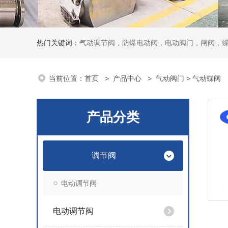
热门关键词：
气动调节阀，防爆电动阀，电动阀门，闸阀，
当前位置：
首页
>
产品中心
>
气动阀门
> 气动蝶阀
产品分类
调节阀
电动调节阀
电动调节阀