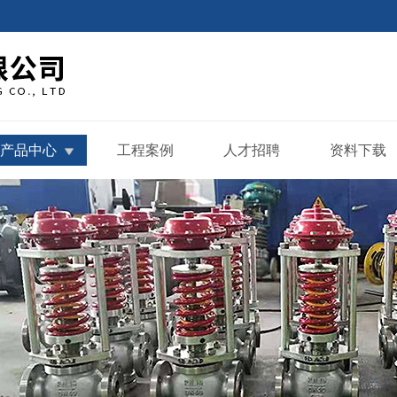
产品中心
工程案例
人才招聘
资料下载