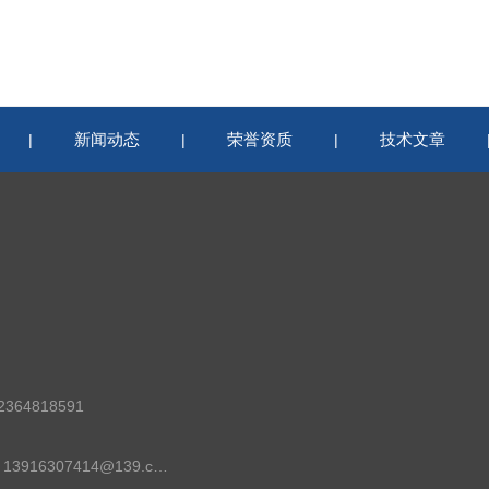
新闻动态
荣誉资质
技术文章
|
|
|
364818591
邮箱：13916307414@139.com