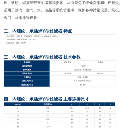
质、铁锈、焊屑等带来的堵塞和损坏，从而避免了维修费用和生产损失。
适用于蒸汽、空气、水、油品等系统管道中，保护各种计量仪器、泵机、
阀门、蔬水器等设备。
二、内螺纹、承插焊Y型过滤器 特点
1
、抗污性强，排污方便；流通面积大，压力损失小；结构简单，体积小。
2、过滤网材质，有奥氏体304、316、316L。
4、连接形式：螺纹，承插焊。
三、内螺纹、承插焊Y型过滤器 技术参数
壳体材质
碳钢 黄铜
不锈钢
滤框滤网材质
不锈钢
密封件材质
柔性石墨、聚四氟乙烯
环境温度(℃)
-30~425
-80~450
连接形式
螺纹、承插焊
公称压力(MPa)
0.6~5.0
(150Lb~600Lb)
过滤精度(目/in)
10~300
四、内螺纹、承插焊Y型过滤器 主要连接尺寸
DN(mm)
公称通径G
L
E
B
H
6
1/4"
63.5
11.5
24
42
10
3/8"
64
13
24
42
15
1/2"
65
14
26
43
20
3/4"
80
15
32
50
25
1"
89
17
41
60
32
1 1/4"
107
20
49
64