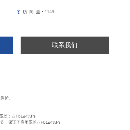
访 问 量：
1148
联系我们
压保护。
压差：△Pb1≤4%Ps
，保证了启闭压差△Pb1≤4%Ps