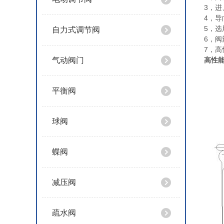
3，
4，
5，
自力式调节阀
6，
7，
气动阀门
高性
平衡阀
球阀
蝶阀
减压阀
疏水阀