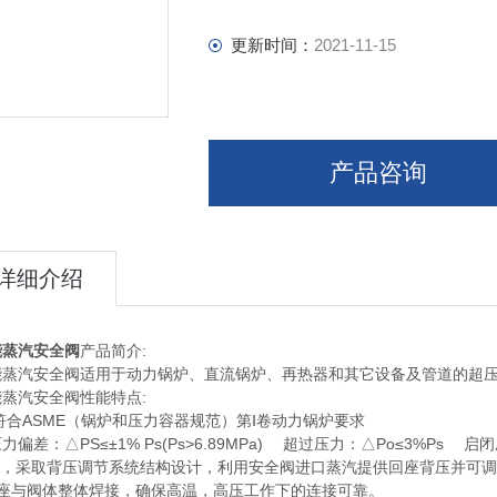
更新时间：
2021-11-15
产品咨询
详细介绍
能蒸汽安全阀
产品简介:
能蒸汽安全阀适用于动力锅炉、直流锅炉、再热器和其它设备及管道的超
蒸汽安全阀性能特点:
符合ASME（锅炉和压力容器规范）第Ⅰ卷动力锅炉要求
力偏差：△PS≤±1% Ps(Ps>6.89MPa) 超过压力：△Po≤3%Ps 启闭
1，采取背压调节系统结构设计，利用安全阀进口蒸汽提供回座背压并可调节
阀座与阀体整体焊接，确保高温，高压工作下的连接可靠。