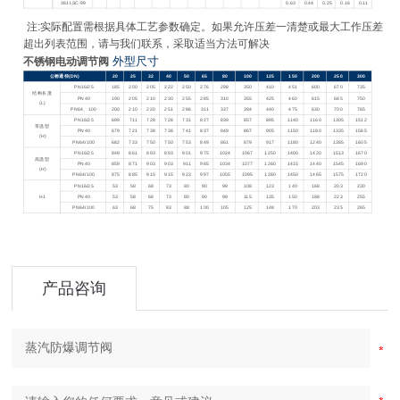
381LSC-99
0.63
0.44
0.25
0.16
0.11
注:实际配置需根据具体工艺参数确定。如果允许压差一清楚或最大工作压差
超出列表范围，请与我们联系，采取适当方法可解决
外型尺寸
不锈钢电动调节阀
公称通径(DN)
20
25
32
40
50
65
80
100
125
150
200
250
300
PN16/25
185
200
205
222
250
276
298
350
410
451
600
670
735
结构长度
PN40
190
205
210
230
255
285
310
355
425
460
615
685
750
(L)
PN64
、100
200
210
220
251
286
311
337
394
440
475
630
700
765
PN16/25
699
711
728
728
731
827
839
857
895
1140
1160
1305
1512
常温型
PN40
679
721
738
738
741
837
849
867
905
1150
1180
1335
1565
(H)
PN64/100
682
733
750
750
753
849
861
879
917
1180
1240
1385
1605
PN16/25
849
861
893
893
901
975
1024
1067
1250
1400
1420
1513
1670
高温型
PN40
859
871
903
903
911
985
1034
1077
1260
1415
1440
1545
1690
(H)
PN64/100
875
885
915
915
923
997
1055
1095
1280
1450
1465
1575
1720
PN16/25
53
58
68
73
80
90
98
108
123
140
168
203
230
H1
PN40
53
58
68
73
80
90
98
115
135
150
188
223
255
PN64/100
63
68
75
83
88
100
105
125
148
170
203
235
265
产品咨询