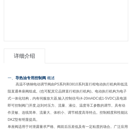
详细介绍
一、
导热油专用控制阀
概述
高温
不锈钢电动调节阀
由PS系列和3810系列直行程电动执行机构和低流
阻直通单座阀组成。(也可配其它品牌直行程执行机构)。电动执行机构为电子
式一体化结构，内有伺服放大器,输入控制信号(4-20mADC或1-5VDC)及电源
即可控制阀门开度,达到对压力、流量、液位、温度等工参数的调节。具有动
作灵敏、连线简单、流量大、体积小、调节精度高等特点。控制精度和性能比
DKZ型有明显提高。
单座阀适用于对泄露量求严格、阀前后压差低及有一定粘度的场合。广泛应用