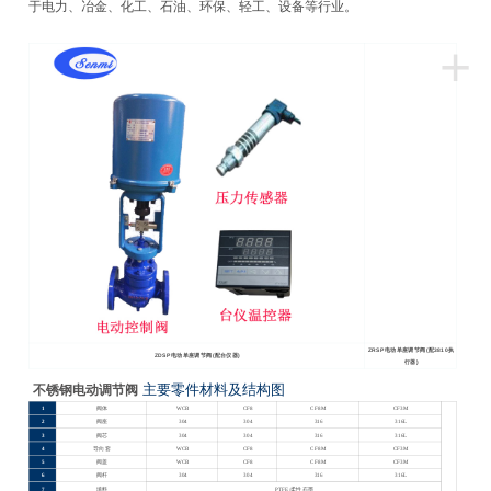
于电力、冶金、化工、石油、环保、轻工、设备等行业。
+
ZRSP
电动单座调节阀(配3810执
ZDSP
电动单座调节阀(配台仪器)
行器)
主要零件材料及结构图
不锈钢电动调节阀
1
阀体
WCB
CF8
CF8M
CF3M
2
阀座
304
304
316
316L
3
阀芯
304
304
316
316L
4
导向套
WCB
CF8
CF8M
CF3M
5
阀盖
WCB
CF8
CF8M
CF3M
6
阀杆
304
304
316
316L
7
填料
PTFE/
柔性石墨