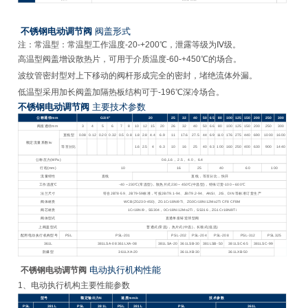
不锈钢电动调节阀
阀盖形式
注：常温型：常温型工作温度-20-+200℃，泄露等级为Ⅳ级。
高温型阀盖增设散热片，可用于介质温度-60-+450℃的场合。
波纹管密封型对上下移动的阀杆形成完全的密封，堵绝流体外漏。
低温型采用加长阀盖加隔热板结构可于-196℃深冷场合。
不锈钢电动调节阀
主要技术参数
公称通径mm
G3/4”
20
25
32
40
50
65
80
100
125
150
200
250
300
阀座通径mm
3
4
5
6
7
8
10
12
15
20
26
32
40
50
66
80
100
125
150
200
250
300
直线型
0.08
0.12
0.20
0.32
0.5
0.8
1.8
2.8
4.4
6.9
11
17.6
27.5
44
69
110
176
275
440
690
1000
1600
额定流量系数kv
等百分比
1.6
2.5
4
6.3
10
16
25
40
63
100
160
250
400
630
900
1440
公称压力(MPa)
0.6,1.6
， 2.5， 4.0， 6.4
行程(mm)
10
16
25
40
60
100
流量特性
直线
直线，等百分比，快开
工作温度℃
-40
～230℃(常温型)，散热片式230～450℃(中温型)，特殊订货-100～600℃
法兰尺寸
符合JB78-59、JB79-59标准，可按JB/79.1-94、JB/79.2-94、ANSI、JIS、DIN 等标准订货生产
阀体材质
WCB(ZG230-450)
、ZG1Cr18Ni9Ti、ZG0Cr18Ni12Mo2Ti CF8 CF8M
阀芯材质
1Cr18Ni9
，SS304，0Cr18Ni12Mo2Ti，SS316，ZG1Cr18Ni9Ti
阀体型式
直通单座铸造球型阀
上阀盖型式
普通式(常温)，热片式(中温)，长颈式(低温)
配用电动执行机构型号
PSL
PSL-201
PSL-202
PSL-204
PSL-208
PSL-312
PSL325
361L
381LSA-08 361LXA-08
381LSA-20
361LSB-30
381LSB- 50
381LSC-65
381LSC-99
防爆型
361LXA-20
361LXB-30
361LXB-50
电动执行机构性能
不锈钢电动调节阀
1
、电动执行机构主要性能参数
型号
额定输出力N
速度mm/s
技术参数
PSL
381L
PSL
381L
PSL
381L
PSL
361L