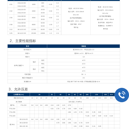
361LSA-08
800
4.2
201
1000
0.25
361LXA-08
800
4.2
电源：AC220V 50Hz
电源：AC220V 50Hz
361LSA-20
2000
2.1
输入信号：DC4-20mA
202
2000
0.50
输入信号：DC4-20mA
361LXA-20
2000
2.1
DC1-5V
DC1-5V
361LSB-30
3000
3.5
(信号线用屏蔽线)
204
4500
0.50
(信号线用屏蔽线)
361LXB-30
3000
3.5
输出信号：DC4～20mA
输出信号：DC4～20mA
防护等级：相当IP55
361LSB-50
5000
1.7
防护等级：IP67
208
8000
1.00
隔爆标志：ExdⅡBT4
361LXB-50
5000
1.7
带手轮
带手柄
312
361LSC-65
12000
6500
0.60
2.8
325
361LSC-99
25000
10000
1.0
2.0
2
、主要性能指标
项目
指标值
基本误差％
配3810L±2.5； 带定位器 ±1.0
回差％
配381L ±2.0； 配PSL±1.0
死区％
1.0
始点
±2.5
电开
终点
±2.5
始终点偏差％
始点
±2.5
电关
终点
±2.5
可调范围
50
：1
额定行程偏差％
2.5
泄量量L/H
符合JB/T7387-94 IV级 小于阀的额定容量×10-4
3
、允许压差
公称通径(mm)
20
25
40
50
65
80
100
150
200
250
300
阀座直径(mm)
10
12
15
20
25
32
40
50
65
80
100
125
150
200
250
300
执行机构
允许压差△P(MPa)
配PSL
PSL202
6.4
6.4
6.4
4.90
3.14
1.92
1.23
0.78
PSL204
4.31
2.76
1.76
1.04
0.69
0.44
PSL208
1.86
1.23
0.78
0.50
0.35
0.20
PSL320
?1.26
0.87
0.49
0.32
0.22
381LSA-20
6.4
6.4
6.4
4.90
3.14
1.92
1.23
0.78
381LSB-50
4.79
3.06
1.96
1.16
0.76
0.49
配361L
381LSC-65
1.51
0.99
0.64
0.41
0.28