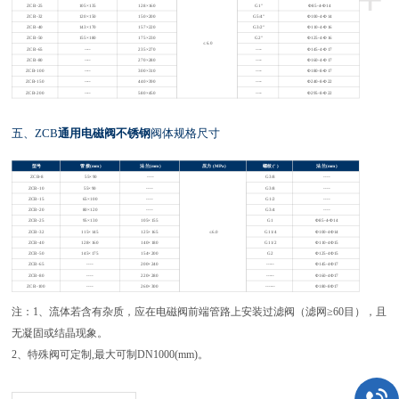
ZCB-25
105×135
128×160
G1″
Φ85-4-Φ14
ZCB-32
120×150
150×200
G5/4″
Φ100-4-Φ14
ZCB-40
143×170
157×220
G3/2″
Φ110-4-Φ16
ZCB-50
155×180
175×230
G2″
Φ125-4-Φ16
≤6.0
ZCB-65
----
235×270
----
Φ145-4-Φ17
ZCB-80
----
270×280
----
Φ160-4-Φ17
ZCB-100
----
300×310
----
Φ180-8-Φ17
ZCB-150
----
440×390
----
Φ240-8-Φ22
ZCB-200
----
580×450
----
Φ295-8-Φ22
五、
ZCB
通用电磁阀不锈钢
阀体规格尺寸
型号
管接
(mm)
法兰
(mm)
压力
(MPa)
螺纹
(″)
法兰
(mm)
ZCB-8
55×90
----
G3/8
----
ZCB-10
55×90
----
G3/8
----
ZCB-15
65×100
----
G1/2
----
ZCB-20
80×120
----
G3/4
----
ZCB-25
95×130
105×155
G1
Φ85-4-Φ14
ZCB-32
115×145
125×165
≤6.0
G11/4
Φ100-4Φ14
ZCB-40
128×160
140×180
G11/2
Φ110-4Φ15
ZCB-50
145×175
154×200
G2
Φ125-4Φ15
ZCB-65
----
200×240
-----
Φ145-4Φ17
ZCB-80
----
220×280
-----
Φ160-4Φ17
ZCB-100
----
260×300
------
Φ180-8Φ17
注：
1
、流体若含有杂质，应在电磁阀前端管路上安装过滤阀（滤网
≥60
目），且
无凝固或结晶现象。
2
、特殊阀可定制
,
最大可制
DN1000(mm)
。