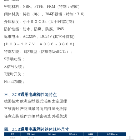
密封材料：
NBR
、
PTFE
、
FKM
（特制：硅胶）
阀体材质：铸铁（略）、
304
不锈钢（特制：
316
）
介质粘度：小于５０ＣＳ
t
（大于时需定制）
防护性能：防水、防爆、防腐、
IP65
标准电压：
AC220V
、
DC24V (
其它可特制
)
(
ＤＣ３～１２７Ｖ ＡＣ３６～３８０Ｖ
)
特殊功能：
E
防爆型（防爆等级
dⅡCT5
）；
S
手动功能；
X
信号反馈；
T
定时开关；
N
止回功能；
三、
ZCB
通用电磁阀
性能特点
德国技术
欧洲造型
蝶式活塞
太空原理
三维密封
严防泄漏
导向启闭
避免故障
任意安装
操作方便
精密铸造
外观美观
四、
ZCB
通用电磁阀
铸铁体规格尺寸
+
型号
管接
(mm)
法兰
(mm)
压力
(MPa)
内螺纹
法兰接口
(mm)
ZCB-20
105×135
----
G3/4″
----