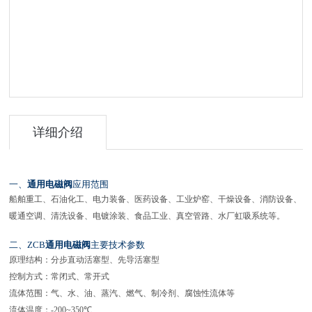
详细介绍
一、
通用电磁阀
应用范围
船舶重工、石油化工、电力装备、医药设备、工业炉窑、干燥设备、消防设备、
暖通空调、清洗设备、电镀涂装、食品工业、真空管路、水厂虹吸系统等。
二、
ZCB
通用电磁阀
主要技术参数
原理结构：分步直动活塞型、先导活塞型
控制方式：常闭式、常开式
流体范围：气、水、油、蒸汽、燃气、制冷剂、腐蚀性流体等
流体温度：
-200~350℃