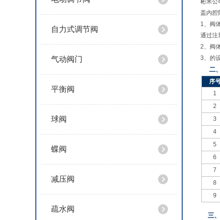
彬米公
盖内腔
1
、阀
自力式调节阀
通过注
2
、阀
3
、的
气动阀门
二
序
平衡阀
1
2
球阀
3
4
5
蝶阀
6
7
减压阀
8
9
疏水阀
三