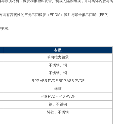
瓣与软质材料（橡胶和氟塑料复合）制成的隔膜组成，并将阀体内腔与阀
方具有高韧性的三元乙丙橡胶（
EPDM
）膜片与聚全氟乙丙烯（
FEP
）
准要求。
材质
单向推力轴承
不锈钢、铜
不锈钢、铜
RPP ABS PVDF RPP ASB PVDF
橡胶
F46 PVDF F46 PVDF
钢、不锈钢
铸铁、不锈钢
-