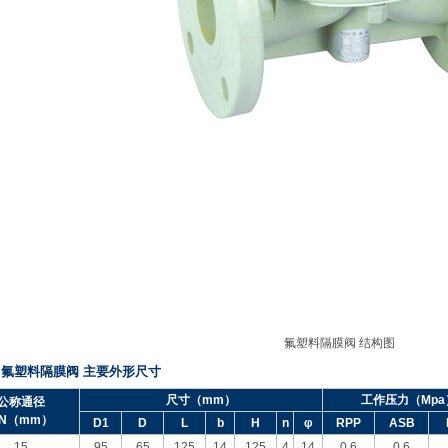
氟塑料隔膜阀
结构图
、氟塑料隔膜阀
主要外形尺寸
尺寸（
mm
）
工作压力（
Mpa
公称通径
N
（
mm
）
D1
D
L
b
H
n
φ
RPP
ASB
15
95
65
125
14
125
4
14
0.6
0.6