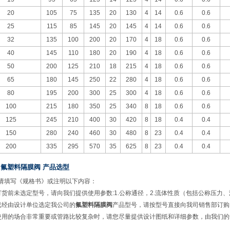
20
105
75
135
20
130
4
14
0.6
0.6
25
115
85
145
20
145
4
14
0.6
0.6
32
135
100
200
20
170
4
18
0.6
0.6
40
145
110
180
20
190
4
18
0.6
0.6
50
200
125
210
18
215
4
18
0.6
0.6
65
180
145
250
22
280
4
18
0.6
0.6
80
195
200
300
25
300
4
18
0.6
0.6
100
215
180
350
25
340
8
18
0.6
0.6
125
245
210
400
30
420
8
18
0.4
0.4
150
280
240
460
30
480
8
23
0.4
0.4
200
335
295
570
35
625
8
23
0.4
0.4
、氟塑料隔膜阀
产品选型
请填写《规格书》或注明以下内容：
订货前未选定型号，请向我们提供使用参数
:1.
公称通径，
2.
流体性质（包括公称压力、
已经由设计单位选定我公司的
氟塑料隔膜阀
产品型号，请按型号直接向我司销售部订购
使用的场合非常重要或管路比较复杂时，请您尽量提供设计图纸和详细参数，由我们的