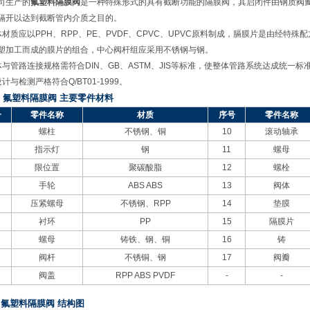
司生产的
氟塑料隔膜阀
是一种特殊形式的具有截断功能的隔膜阀，其启闭件由钢质阀
隔开以达到截断管内介质之目的。
体材质应以
PPH
、
RPP
、
PE
、
PVDF
、
CPVC
、
UPVC
原料制成，膈膜片是由经特殊配
塑加工而成的膜片的组合，中心阀杆组应采用不锈钢与钢。
体与管路连接规格需符合
DIN
、
GB
、
ASTM
、
JIS
等标准，使整体管路系统达成统一标
设计与检测严格符合
Q/BT01-1999
。
、氟塑料隔膜阀
主要零件材料
号
零件名称
材质
序号
零件名称
螺柱
不锈钢、铜
10
滚动轴承
指示灯
钢
11
螺母
限位置
聚碳酸脂
12
螺栓
手轮
ABS ABS
13
阀体
压紧螺母
不锈钢、
RPP
14
垫膜
衬环
PP
15
隔膜片
螺母
铸铁、钢、铜
16
铸
阀杆
不锈铜、钢
17
阀瓣
阀盖
RPP ABS PVDF
-
-
、氟塑料隔膜阀
结构图