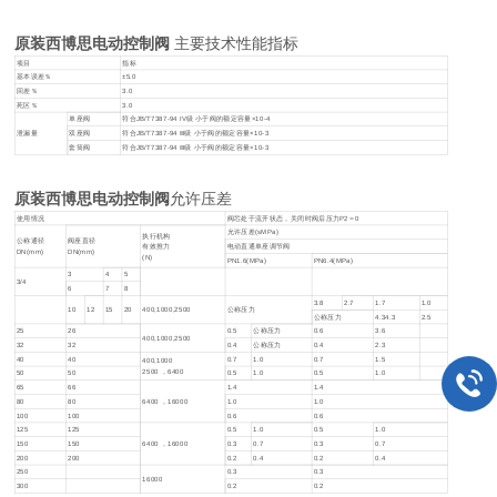
原装西博思电动控制阀
主要技术性能指标
项目
指标
基本误差％
±5.0
回差％
3.0
死区％
3.0
单座阀
符合JB/T7387-94 IV级 小于阀的额定容量×10-4
泄漏量
双座阀
符合JB/T7387-94 Ⅲ级 小于阀的额定容量×10-3
套筒阀
符合JB/T7387-94 Ⅲ级 小于阀的额定容量×10-3
原装西博思电动控制阀
允许压差
使用情况
阀芯处于流开状态，关闭时阀后压力P2＝0
允许压差(sMPa)
执行机构
公称通径
阀座直径
有效推力
电动直通单座调节阀
DN(mm)
DN(mm)
(N)
PN1.6(MPa)
PN6.4(MPa)
3
4
5
3/4
6
7
8
3.8
2.7
1.7
1.0
10
12
15
20
400,1000,2500
公称压力
公称压力
4.34.3
2.5
25
26
0.5
公称压力
0.6
3.6
400,1000,2500
32
32
0.4
公称压力
0.4
2.3
40
40
0.7
1.0
0.7
1.5
400,1000
2500 ，6400
50
50
0.5
1.0
0.5
1.0
65
66
1.4
1.4
80
80
6400 ，16000
1.0
1.0
100
100
0.6
0.6
125
125
0.5
1.0
0.5
1.0
150
150
6400 ，16000
0.3
0.7
0.3
0.7
200
200
0.2
0.4
0.2
0.4
250
0.3
0.3
16000
300
0.2
0.2