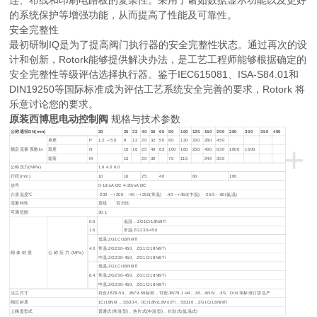
连、布线和印刷电路板的复杂性。采用了诸如数据显示功能以及更好
的系统保护等增强功能，从而提高了性能及可靠性。
安全完整性
最初研制IQ是为了提高阀门执行器的安全完整性状态。通过再次的设
计和创新，Rotork能够提供解决办法，是工艺工程师能够根据确定的
安全完整性等级评估选择执行器。鉴于IEC615081、ISA-S84.01和
DIN19250等国际标准成为评估工艺系统安全完善的要求，Rotork 将
乐意讨论您的要求。
原装西博思电动控制阀
规格与技术参数
公称通径DN(mm)
20
25
32
40
50
65
80
100
125
150
200
250
300
350
400
单座
P
1.2 ～5.0
8
12
20
32
50
80
120
200
280
450
+
额定流量 系数kv
双座
N
10
16
25
40
63
100
160
250
400
630
1000
1600
套筒
M
15
20
30
75
115
240
350
公称压力(MPa)
1.6 4.0 6.0
行程(mm)
10
16
25
40
60
100
信号
0-10mA DC 4-20mA DC
介质温度℃
-200 ～+200、-40～+250(常温) -40～+450(中温) -250～-60(低温)
流量特性
直线 百分比
可调范围
30:1
0.6
低温：ZG1Cr18Ni9Ti
1.6
常温:ZG230-450
低温:ZG1Cr18Ni9Ti
4.0
常温:ZG230-450、ZG1Cr18Ni9Ti
阀 体 材 质
公 称 压 力 (MPa)
中温:ZG230-450、ZG1Cr18Ni9Ti
低温:ZG1Cr18Ni9Ti
6.4
常温:ZG230-450、ZG1Cr18Ni9Ti
中温:ZG230-450、ZG1Cr18Ni9Ti
法兰尺寸
符合JB78-59、JB79-59标准，可按JB/79.1-94、JB、ANSI、JIS、DIN 等标准订货生产
阀芯材质
1Cr18Ni9 ，SS304，0Cr18Ni12Mo2Ti，SS316，ZG1Cr18Ni9Ti
上阀盖型式
普通式(常温型)，热片式(中温型)，长劲式(低温式)