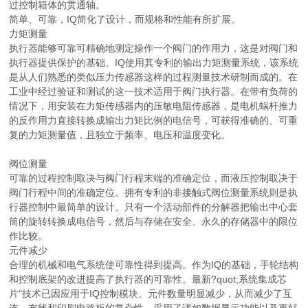
过控制箱体的贯通轴。
简单、可靠，IQ简化了设计，而规格和性能有所扩展。
力矩测量
执行器能够可靠可精确地测定操作一个阀门的作用力，这是对阀门和
执行器提供保护的基础。IQ使用其专利的输出力矩测量系统，该系统
是从人们熟悉的类似压力传感器这样的过程测量技术研制而成的。在
工业中经过验证和测试的这一技术适用于阀门执行器。在带有负荷的
情况下，用安装在力矩传感器内的压敏电阻传感器，是电机蜗杆推力
的反作用力直接转换成输出力矩比例的电信号，可获得准确的、可重
复的力矩测量值，且独立于频率、电压和温度变化。
阀位测量
可靠的过程控制取决与阀门行程末端的准确定位，而液压控制取决于
阀门行程中间的准确定位。拥有专利的非接触式阀位测量系统则是执
行器控制中最简单的设计。只有一个活动部件的分解器把输出中心套
筒的旋转转换成电信号，然后与存储在安全、永久的存储器中的限位
作比较。
元件减少
合理的机械和电气系统使可靠性得到提高。作为IQ的基础，手轮结构
和控制底架的改进提高了执行器的可靠性。最新?quot;系统集成芯
片"技术已因应用于IQ控制模块。元件数量明显减少，从而减少了互