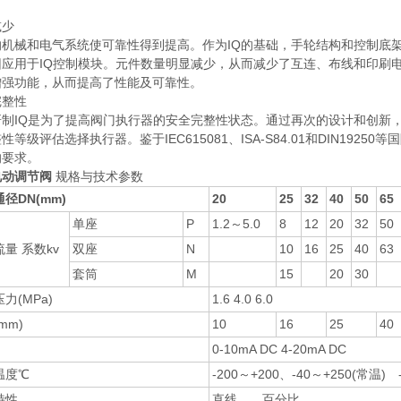
减少
机械和电气系统使可靠性得到提高。作为IQ的基础，手轮结构和控制底架的
因应用于IQ控制模块。元件数量明显减少，从而减少了互连、布线和印刷
增强功能，从而提高了性能及可靠性。
完整性
制IQ是为了提高阀门执行器的安全完整性状态。通过再次的设计和创新，R
性等级评估选择执行器。鉴于IEC615081、ISA-S84.01和DIN192
的要求。
电动调节阀
规格与技术参数
径DN(mm)
20
25
32
40
50
65
单座
P
1.2～5.0
8
12
20
32
50
量 系数kv
双座
N
10
16
25
40
63
套筒
M
15
20
30
力(MPa)
1.6 4.0 6.0
mm)
10
16
25
40
0-10mA DC 4-20mA DC
温度℃
-200～+200、-40～+250(常温) 
特性
直线 百分比