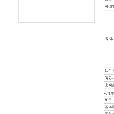
可调
阀 体
法兰
阀芯
上阀
智能
项目
基本