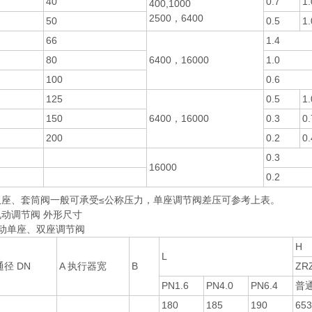
40
0.7
1.
400,1000
2500，6400
50
0.5
1.
66
1.4
80
6400，16000
1.0
100
0.6
125
0.5
1.
150
6400，16000
0.3
0.
200
0.2
0.
0.3
16000
0.2
双座、套筒阀一般可承受≤公称压力，单座调节阀差压可参考上表。
动调节阀 外形尺寸
电动单座、双座调节阀
H
L
径 DN
A 执行器宽
B
ZR
PN1.6
PN4.0
PN6.4
普
180
185
190
653