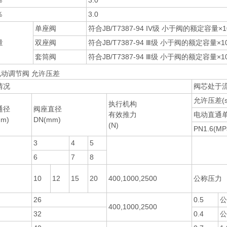
％
3.0
％
3.0
单座阀
符合JB/T7387-94 IV级 小于阀的额定容量×1
量
双座阀
符合JB/T7387-94 Ⅲ级 小于阀的额定容量×10
套筒阀
符合JB/T7387-94 Ⅲ级 小于阀的额定容量×10
动调节阀 允许压差
情况
阀芯处于流
允许压差(s
执行机构
通径
阀座直径
有效推力
电动直通
m)
DN(mm)
(N)
PN1.6(MP
3
4
5
6
7
8
10
12
15
20
400,1000,2500
公称压力
26
0.5
公
400,1000,2500
32
0.4
公