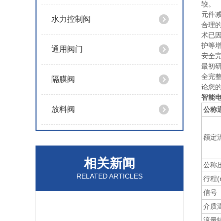
较。
元件
水力控制阀
合理的
术已
护等
通用阀门
安全
最初研
全完整
隔膜阀
论您
智能
放料阀
公称通
额定流
相关新闻
公称压
RELATED ARTICLES
行程(
信号
介质
流量