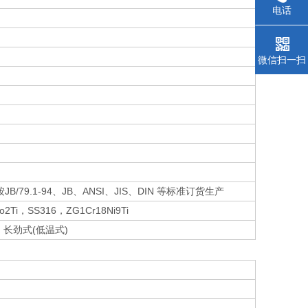
电话
微信扫一扫
JB/79.1-94、JB、ANSI、JIS、DIN 等标准订货生产
o2Ti，SS316，ZG1Cr18Ni9Ti
，长劲式(低温式)