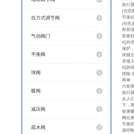
执行
(3
可保
自力式调节阀
(4
即所谓
气动阀门
双密
IQ外
保护
平衡阀
块独
非侵
IQ
球阀
排除
简单
力矩
蝶阀
执行
从人
下，
减压阀
矩测
阀位
可靠
疏水阀
器控