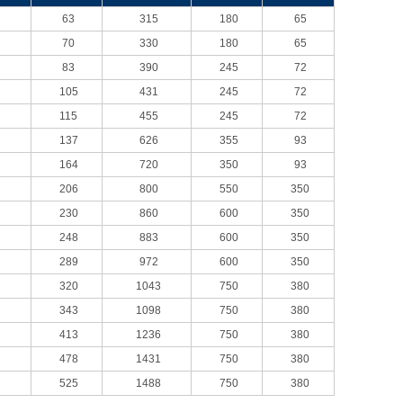
63
315
180
65
70
330
180
65
83
390
245
72
105
431
245
72
115
455
245
72
137
626
355
93
164
720
350
93
206
800
550
350
230
860
600
350
248
883
600
350
289
972
600
350
320
1043
750
380
343
1098
750
380
413
1236
750
380
478
1431
750
380
525
1488
750
380