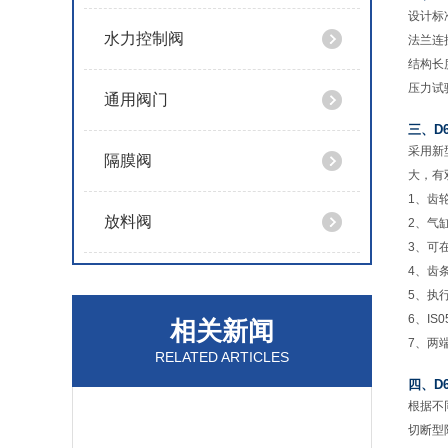
设计标准
水力控制阀
法兰连接尺
结构长度:
压力试验:
通用阀门
三、D
采用新
隔膜阀
大，有
1、齿
放料阀
2、气
3、可
4、齿
5、执
6、I
相关新闻
7、两
RELATED ARTICLES
四、D
根据不
切断型