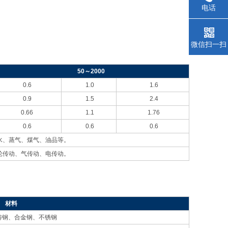
电话
微信扫一扫
50
～2000
0.6
1.0
1.6
0.9
1.5
2.4
0.66
1.1
1.76
0.6
0.6
0.6
水、蒸气、煤气、油品等。
轮传动、气传动、电传动。
材料
铸钢、合金钢、不锈钢