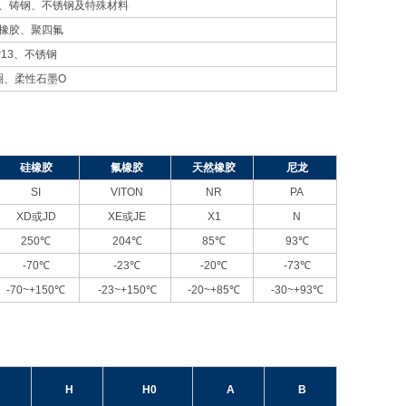
、铸钢、不锈钢及特殊材料
橡胶、聚四氟
r13
、不锈钢
圈、柔性石墨O
硅橡胶
氟橡胶
天然橡胶
尼龙
SI
VITON
NR
PA
XD
或JD
XE
或JE
X1
N
250℃
204℃
85℃
93℃
-70℃
-23℃
-20℃
-73℃
-70~+150℃
-23~+150℃
-20~+85℃
-30~+93℃
H
H0
A
B