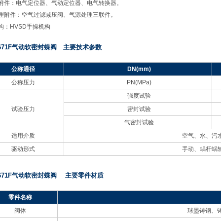
附件：电气定位器、气动定位器、电气转换器。
理附件：空气过滤减压阀、气源处理三联件。
构：HVSD手操机构
671F气动软密封蝶阀 主要技术参数
公称通径
DN
(mm)
公称压力
PN
(MPa)
强度试验
试验压力
密封试验
气密封试验
适用介质
空气、水、污
驱动形式
手动、蜗杆蜗
671F气动软密封蝶阀 主要零件材质
零件名称
阀体
球墨铸钢、