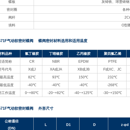
蝶板
灰铸铁、球墨铸钢
密封圈
各种
阀杆
2C
填料
O
型
671F气动软密封蝶阀 蝶阀密封材料选用和适用温度
材料品种
氯丁橡胶
丁晴橡胶
乙丙橡胶
聚四氟乙烯
英语简称
CR
NBR
EPDM
PTFE
型号代号
X
或J
XA
或JA
XB
或JB
F
或XC、JC
最高温度
82℃
93℃
150℃
232℃
最低温度
-40℃
-40℃
-40℃
-268℃
用工作温度
0~+80℃
-20~+82℃
-40~+125℃
-30~+150℃
671F气动软密封蝶阀 外形尺寸
公称通径
L
D1
D
z-φd
(DN)