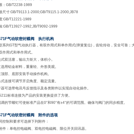
：GB/T2238-1989
寸:GB/T9113.1-2000;GB/T9115.1-2000;JB78
GB/T12221-1989
GB/T13927-1992;JB/T9092-1999
671F气动软密封蝶阀 执行机构
型系列GT型气动执行器，有双作用式和单作用式(弹簧复位)，齿轮传动，安全可靠；
双作用式和单作用式。
轮式双活塞，输出力矩大，体积小。
缸选用铝金材料，重量轻、外形美观。
在顶部、底部安装手动操作机构。
条式连接可调节开启角度、额定流量。
行器可选带电讯号反馈指示及各类附件以实现自动化操作。
S05211标准连接为产品的安装更换提供了方便。
端调的节螺钉可使标准产品在0°和90°有±4°的可调范围。确保与阀门的同步精度。
671F气动软密封蝶阀 附件的选项
同控制和要求可选择下列附件：
附件：单电控电磁阀、双电控电磁阀、限位开关回讯器。