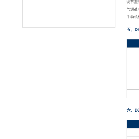
调节型
气源处
手动机
五、D
六、D