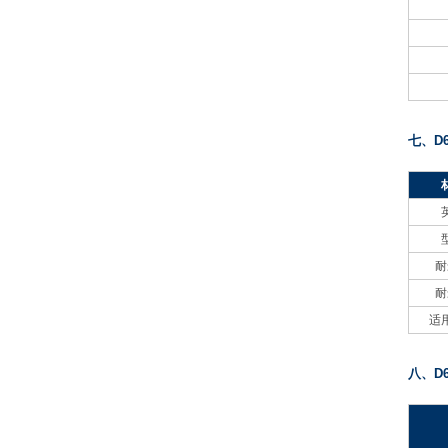
七、D
耐
耐
适
八、D