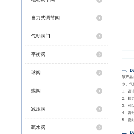
自力式调节阀
气动阀门
平衡阀
一、D
球阀
该产品
水、气
蝶阀
1、设
2、操
3、可
减压阀
4、密
5、密
疏水阀
二、D