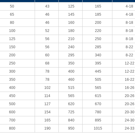
50
43
125
165
4-18
65
46
145
185
4-18
80
46
160
200
8-18
100
52
180
220
8-18
125
56
210
250
8-18
150
56
240
285
8-22
200
60
295
340
8-22
250
68
350
395
12-22
300
78
400
445
12-22
350
78
460
505
16-22
400
102
515
565
16-26
450
114
565
615
20-26
500
127
620
670
20-26
600
154
725
780
20-30
700
165
840
895
24-30
800
190
950
1015
24-33