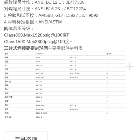
螺纹端尺寸按：ANSI B1.12.1；JB/T7306
对焊端尺寸按：ANSI B16.25；JB/T12224
3.检验和试压按：API598; GB/T13927;JB/T9092
4.材料标准根据：ANSI/ASTM
阀体温压等级：
CIass800,Max1920psig@100度F
CIass1500,Max3600psig@100度F
三片式焊接硬密封球阀
主要零部件材料表
部件
Material
Q’TY
阀体
A105
SS316
1
+
端盖
A105
SS316
1
球
SS410
SS316
1
焊管
A105
SS316
2
螺栓
A197B7
A193 B8M
4
螺母
A194 2H
A194 B8
8
密封垫
RPTFE
2
阀坐
RPTFE
2
密封
RPTFE
1
填料
RPTFE
1
填料压盖
SS304
1
蝶簧
SS301
2
阀杆
A276 410
SS316
1
螺母
A194 2H
A194 B8
2
手柄
SS304+PVC
1
定位销
SS304
产品咨询