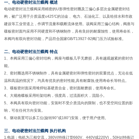
一、电动硬密封法兰蝶阀 概述
电动硬密封法兰蝶阀采用精密的U形弹性密封圈及三偏心多层次金属硬密封结
构，被广泛用于介质温度≤425℃的治金 、电力、石油化工、以及给排水和市政
建设等工业管道上，作调节流量和载断流体使用。该阀采用三偏心结构，阀座与
碟板密封面均采用不同硬度和不锈钢制作，具有良好的耐腐蚀性，使用寿命长，
本阀均有双向密封功能，产品符合国家GB/T13927-92阀门压力试验标准。
二、电动硬密封法兰蝶阀 特点
1
、本阀采用三偏心密封结构，阀座与蝶板几乎无磨损，具有越观越紧的密封功
能。
2、密封圈选用不锈钢制作，具有金属硬密封和弹性密封的双重优点，无论在低
温和高温的情况下，均具有优良的密封性能,具有耐腐蚀,使用寿命长等特点。
3、碟板密封面采用堆焊钴基硬质合金，密封面耐磨损，使用寿命长。
4、大规格蝶板采用绗架结构，强度高，过流面积大，流阻小。
5、本阀具有双向密封功能，安装时不受介质流向的限制，也不受空间位置的影
响，可在任何方向安装。
6、驱动装置可以多工位(旋转90°或180°)安装，便于用户使用。
三、电动硬密封法兰蝶阀 执行机构
1.
电源：电机为三相交流，380V(特殊订货660V、440V或220V)，50Hz(特殊订