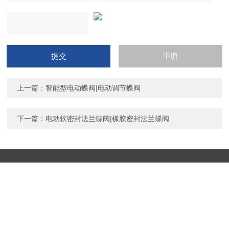
上一篇：
智能型电动蝶阀|电动调节蝶阀
下一篇：
电动软密封法兰蝶阀|橡胶密封法兰蝶阀
上海彬米阀门制造有限公司
公司地址：上海市华星工业园 技术支持：
环保在线
© 2021 版权所有：上海彬米阀门制造有限公司
备案号：沪ICP备
11048837号-3
sitemap.xml
管理登陆