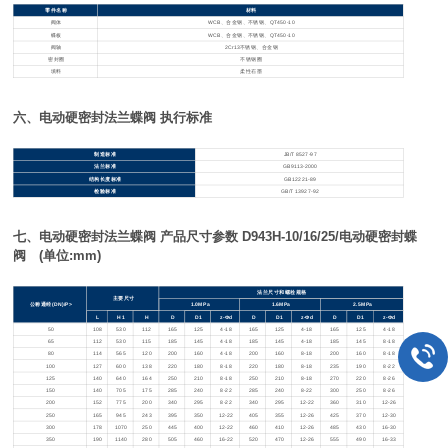
零件名称
材料
阀体
WCB
、合金钢、不锈钢、QT450-10
蝶板
WCB
、合金钢、不锈钢、QT450-10
阀轴
2Cr13
不锈钢、合金钢
密封圈
不锈钢圈
填料
柔性石墨
六、电动硬密封法兰蝶阀 执行标准
制造标准
JB/T 8527-97
法兰标准
GB9113-2000
结构长度标准
GB12221-89
检验标准
GB/T 13927-92
七、电动硬密封法兰蝶阀 产品尺寸参数 D943H-10/16/25/电动硬密封蝶
阀 (单位:mm)
法兰尺寸和螺栓规格
主要尺寸
公称通经(DN)/P>
1.0MPa
1.6MPa
2.5MPa
L
H1
H
D
D1
z-Фd
D
D1
z-Фd
D
D1
z-Фd
50
108
530
112
165
125
4-18
165
125
4-18
165
125
4-18
65
112
530
115
185
145
4-18
185
145
4-18
185
145
8-18
80
114
565
120
200
160
4-18
200
160
8-18
200
160
8-18
100
127
600
138
220
180
8-18
220
180
8-18
235
190
8-22
125
140
640
164
250
210
8-18
250
210
8-18
270
220
8-26
150
140
705
175
285
240
8-22
285
240
8-22
300
250
8-26
200
152
775
200
340
295
8-22
340
295
12-22
360
310
12-26
250
165
945
243
395
350
12-22
405
355
12-26
425
370
12-30
300
178
1070
250
445
400
12-22
460
410
12-26
485
430
16-30
350
190
1140
280
505
460
16-22
520
470
12-26
555
490
16-33