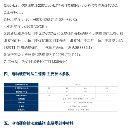
货60Hz)；控制线电压220V/50Hz(特殊订货60Hz)；远程控制电压24VDC。
2.工作环境：
3.环境温度：-20—+60℃(特殊订货-60—+80℃)
4.相对温度：≤90%(25℃时)
5.普通型和户外型用于无易燃/易爆和无腐蚀性介质的场所；防爆型产品有dⅠ和
dⅡBT4两种，dⅠ适用于煤矿非采掘工作面；dⅡBT4用于工厂，适用于环境为ⅡA、
ⅡB级T1-T4组的爆炸性 气体混合物。(详见GB3836.1)
6 防护等级：户外型和防爆型为IP55(可订制IP67)。
7. 工作制：为短时10分钟(可订制30分钟)。
四、电动硬密封法兰蝶阀 主要技术参数
公称通经DN(mm)
50
～2000
公称压力PN(MPa)
0.6
1.0
1.6
2.5
密封试验(MPa)
0.66
1.1
1.76
2.75
强度试验(MPa)
0.9
1.5
2.4
3.75
适用温度
碳钢：-29℃～425℃ 不锈钢：-40℃～650℃
适用介质
水、空气、天然气、油品及弱腐蚀性流体
泄漏率
符合GB/T13927-92标准
驱动方式
蜗轮传动、电动、气动、液动
五、电动硬密封法兰蝶阀 主要零部件材料