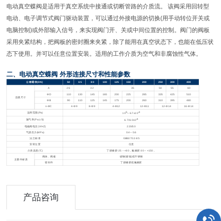
电动真空蝶阀是适用于真空系统中接通或切断管路的介质流。 该阀采用回转型
电动、电子调节式阀门驱动装置，可以通过外接电源的切换(用手动转位开关或
电脑控制)或外部输入信号，来实现阀门开、关或中间位置的控制。阀门的阀板
采用夹紧结构，把阀板的密封圈来夹紧，除了能用在真空状态下，也能在低压状
态下使用。并可以任意位置安装。适用的工作介质为空气和非腐蚀性气体。
二、电动真空蝶阀 外形连接尺寸和性能参数
公称通径(DN)
50
65
80
100
125
150
200
250
300
400
A
26
32
35
50
55
60
ΦD
110
130
145
165
200
225
285
335
425
510
连接尺寸
ΦB
90
110
125
145
175
200
260
310
395
480
n-ΦC
4-Φ9
8-Φ9
4-Φ12
12-Φ11
12-Φ14
16-Φ14
5
-4
适用范围(Pa)
10
～6.7x10
-4
漏气率(Pa.L/S)
6.7X1010
电磁阀电压(V/HZ)
220/50
气源压力(MPa)
0.4
～0.6
法兰标准
GB6070.3-85
安装位置
任意
介质温度(℃)
丁腈橡胶-25 ~ +80，氟橡胶-30 ~ +150，
阀体、阀板
碳钢(镀镍)或不锈钢
主要件材质
密封件
丁腈橡胶或氟橡胶
产品咨询