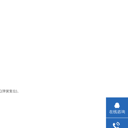
(弹簧复位)。
在线咨询