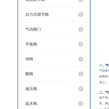
自力式调节阀
气动阀门
平衡阀
球阀
一、气
气动多
蝶阀
由阀体
道上。
减压阀
二、气
由于本
疏水阀
性、耐