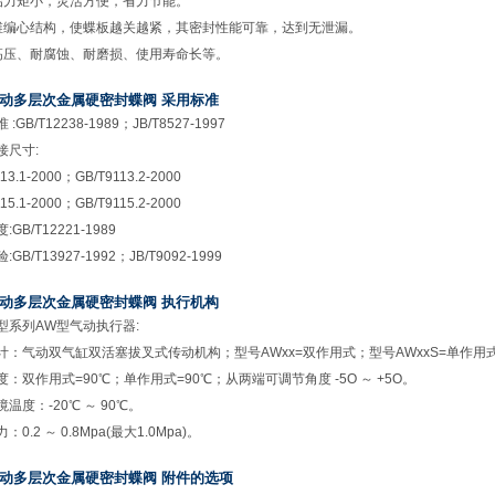
启力矩小，灵活方便，省力节能。
维编心结构，使蝶板越关越紧，其密封性能可靠，达到无泄漏。
高压、耐腐蚀、耐磨损、使用寿命长等。
动多层次金属硬密封蝶阀 采用标准
:GB/T12238-1989；JB/T8527-1997
接尺寸:
13.1-2000；GB/T9113.2-2000
15.1-2000；GB/T9115.2-2000
GB/T12221-1989
GB/T13927-1992；JB/T9092-1999
动多层次金属硬密封蝶阀 执行机构
型系列AW型气动执行器:
计：气动双气缸双活塞拔叉式传动机构；型号AWxx=双作用式；型号AWxxS=单作用式
：双作用式=90℃；单作用式=90℃；从两端可调节角度 -5O ～ +5O。
温度：-20℃ ～ 90℃。
0.2 ～ 0.8Mpa(最大1.0Mpa)。
动多层次金属硬密封蝶阀 附件的选项