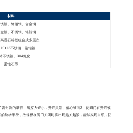
材料
不锈钢、铬钼钢、合金钢
合金钢、不锈钢、铬钼钢
耐高温石棉板组合成多层次
1Cr13不锈钢、铬钼钢
体不锈钢、304氮化
柔性石墨
了密封副的磨损，磨擦力矩小，开启灵活。偏心锥面3，使阀门在开启或
置的旋转半径，故蝶板在阀门关闭时将出现越关越紧，能够实现自锁，防