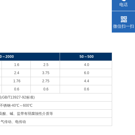
电话
微信扫一扫
0
～2000
50
～500
1.6
2.5
4.0
2.4
3.75
6.0
1.76
2.75
4.4
0.6
0.6
0.6
合GB/T13927-92标准)
 不锈钢-40℃～600℃
及酸、碱、盐带有弱腐蚀性介质等
、气传动、电传动