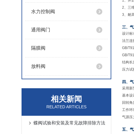
1、开
2、三
水力控制阀
3、耐
三、气
通用阀门
设计标准 
法兰连
隔膜阀
GB/T91
GB/T91
结构长度:
放料阀
压力试验:
四、气
采用新
基本设
相关新闻
回转角度
RELATED ARTICLES
工作环境
气源压力：
蝶阀试验和安装及常见故障排除方法
五、气