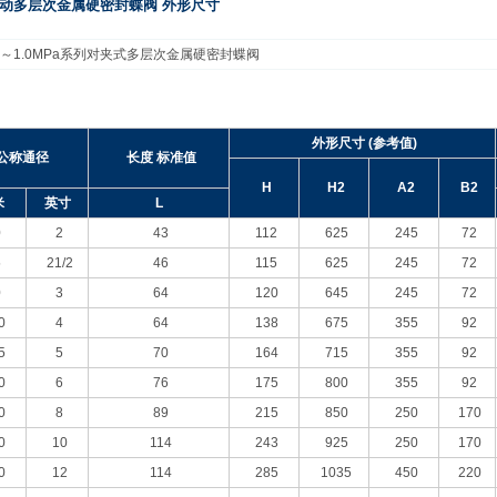
动多层次金属硬密封蝶阀 外形尺寸
～1.0MPa系列对夹式多层次金属硬密封蝶阀
外形尺寸 (参考值)
公称通径
长度 标准值
H
H2
A2
B2
米
英寸
L
0
2
43
112
625
245
72
5
21/2
46
115
625
245
72
0
3
64
120
645
245
72
0
4
64
138
675
355
92
5
5
70
164
715
355
92
0
6
76
175
800
355
92
0
8
89
215
850
250
170
0
10
114
243
925
250
170
0
12
114
285
1035
450
220