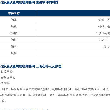
动多层次金属硬密封蝶阀 主要零件的材质
零件名称
阀体
铸铁、
蝶板
铸钢、
密封圈
不锈钢与
阀杆
2Cr13
、
轴承
奥氏
填料
动多层次金属硬密封蝶阀 三偏心特点及原理
离管道中心
离密封面中心
斜的锥形
开启时，蝶板与阀座在关闭时瞬间接触，利用蝶板偏心1、偏心2迅速脱离阀座，降低
蝶板能通过阀座内孔，实现接触密封。另外，锥形蝶板的旋转半径大于密封副接触位
过位。