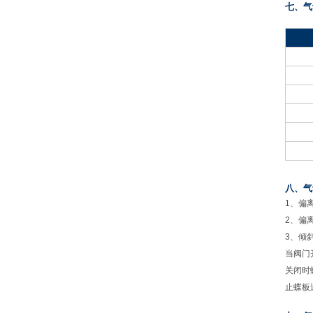
七、气
八、气
1
、偏
2、偏
3、倾
当阀门
关闭时
止蝶板