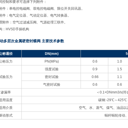
同控制和要求可选择下列附件：
附件：单电控电磁阀、双电控电磁阀、限位开关回讯器。
附件：电气定位器、气动定位器、电气转换器。
理附件：空气过滤减压阀、气源处理三联件。
构：HVSD手操机构
动多层次金属硬密封蝶阀 主要技术参数
公称通径
DN
(mm)
5
公称压力
PN
(MPa)
0.6
1.0
强度试验
0.9
1.5
试验压力
密封试验
0.66
1.1
气密封试验
0.6
0.6
渗漏率
＜0.1×DNmm3/s(符
适用温度
碳钢:-29℃～425℃
适用介质
空气、水、蒸气、煤气、油品以
驱动形式
蜗杆蜗轮传动