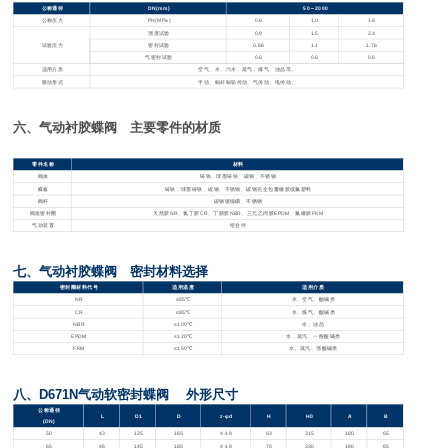
公称通径
DN
(mm)
50
～2000
公称压力
PN
(MPa)
0.6
1.0
1.6
强度试验
0.9
1.5
2.4
试验压力
密封试验
0.66
1.1
1.76
气密封试验
0.6
0.6
0.6
适用介质
空气、水、污水、蒸气、煤气、油品等。
驱动形式
手动、蜗杆蜗轮传动、气传动、电传动。
六、气动衬胶蝶阀 主要零件的材质
零件名称
材料
阀体
铸铁、球墨铸铁、碳钢、不锈钢
蝶板
铸铁、球墨铸铁、碳钢、不锈钢、碳钢完全包覆橡胶或氟塑料
阀杆
碳钢镀镍磷、不锈钢
阀座密封圈
天然胶NR、氯丁胶CR、丁腈胶NBR、三元乙丙胶EPDM、氟橡胶FKM
气动装置
组合件
七、气动衬胶蝶阀 密封材料选择
密封圈材料代号
适用温度
适用介质
NR
≤85℃
水、空气、酸碱类
CR
≤85℃
水、煤气、酸碱类
NBR
≤100℃
水、油品
EPDM
≤120℃
水、蒸汽、一般酸碱类
FKM
≤150℃
水、蒸汽、强酸碱类
八、D671N气动软密封蝶阀 外形尺寸
公称通径
L
D1
D
z-φd
H
H0
A
B
(DN)
50
43
125
165
4-18
63
315
180
65
65
46
145
185
4-18
70
330
180
65