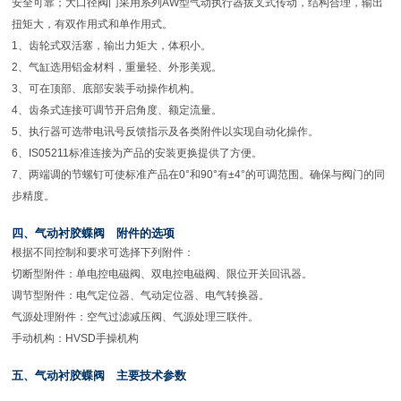
安全可靠；大口径阀门采用系列AW型气动执行器拔叉式传动，结构合理，输出
扭矩大，有双作用式和单作用式。
1、齿轮式双活塞，输出力矩大，体积小。
2、气缸选用铝金材料，重量轻、外形美观。
3、可在顶部、底部安装手动操作机构。
4、齿条式连接可调节开启角度、额定流量。
5、执行器可选带电讯号反馈指示及各类附件以实现自动化操作。
6、IS05211标准连接为产品的安装更换提供了方便。
7、两端调的节螺钉可使标准产品在0°和90°有±4°的可调范围。确保与阀门的同
步精度。
四、气动衬胶蝶阀 附件的选项
根据不同控制和要求可选择下列附件：
切断型附件：单电控电磁阀、双电控电磁阀、限位开关回讯器。
调节型附件：电气定位器、气动定位器、电气转换器。
气源处理附件：空气过滤减压阀、气源处理三联件。
手动机构：HVSD手操机构
五、气动衬胶蝶阀 主要技术参数