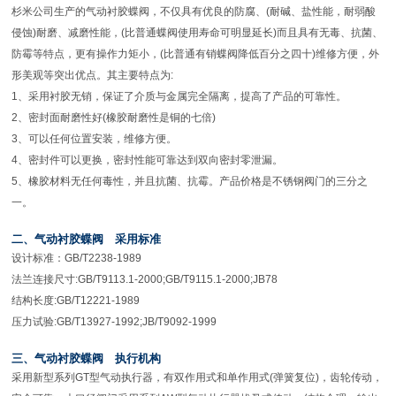
杉米公司生产的气动衬胶蝶阀，不仅具有优良的防腐、(耐碱、盐性能，耐弱酸
侵蚀)耐磨、减磨性能，(比普通蝶阀使用寿命可明显延长)而且具有无毒、抗菌、
防霉等特点，更有操作力矩小，(比普通有销蝶阀降低百分之四十)维修方便，外
形美观等突出优点。其主要特点为:
1、采用衬胶无销，保证了介质与金属完全隔离，提高了产品的可靠性。
2、密封面耐磨性好(橡胶耐磨性是铜的七倍)
3、可以任何位置安装，维修方便。
4、密封件可以更换，密封性能可靠达到双向密封零泄漏。
5、橡胶材料无任何毒性，并且抗菌、抗霉。产品价格是不锈钢阀门的三分之
一。
二、气动衬胶蝶阀 采用标准
设计标准：GB/T2238-1989
法兰连接尺寸:GB/T9113.1-2000;GB/T9115.1-2000;JB78
结构长度:GB/T12221-1989
压力试验:GB/T13927-1992;JB/T9092-1999
三、气动衬胶蝶阀 执行机构
采用新型系列GT型气动执行器，有双作用式和单作用式(弹簧复位)，齿轮传动，