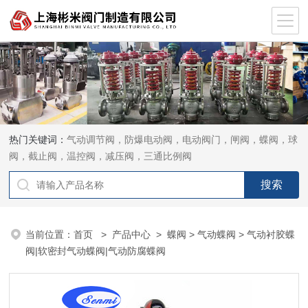
热门关键词：
气动调节阀，防爆电动阀，电动阀门，闸阀，蝶阀，球
阀，截止阀，温控阀，减压阀，三通比例阀
当前位置：
首页
>
产品中心
>
蝶阀
>
气动蝶阀
> 气动衬胶蝶
阀|软密封气动蝶阀|气动防腐蝶阀