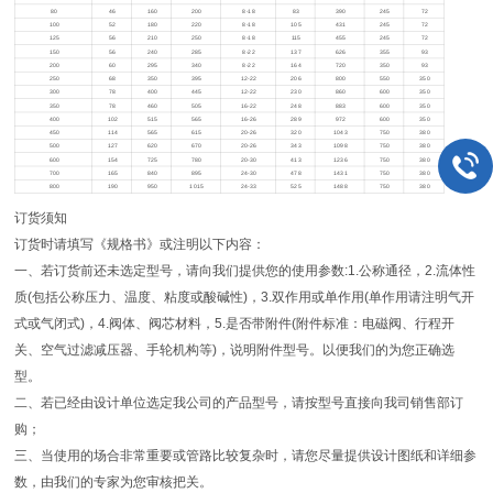
80
46
160
200
8-18
83
390
245
72
100
52
180
220
8-18
105
431
245
72
125
56
210
250
8-18
115
455
245
72
150
56
240
285
8-22
137
626
355
93
200
60
295
340
8-22
164
720
350
93
250
68
350
395
12-22
206
800
550
350
300
78
400
445
12-22
230
860
600
350
350
78
460
505
16-22
248
883
600
350
400
102
515
565
16-26
289
972
600
350
450
114
565
615
20-26
320
1043
750
380
500
127
620
670
20-26
343
1098
750
380
600
154
725
780
20-30
413
1236
750
380
700
165
840
895
24-30
478
1431
750
380
800
190
950
1015
24-33
525
1488
750
380
订货须知
订货时请填写《规格书》或注明以下内容：
一、若订货前还未选定型号，请向我们提供您的使用参数:1.公称通径，2.流体性
质(包括公称压力、温度、粘度或酸碱性)，3.双作用或单作用(单作用请注明气开
式或气闭式)，4.阀体、阀芯材料，5.是否带附件(附件标准：电磁阀、行程开
关、空气过滤减压器、手轮机构等)，说明附件型号。以便我们的为您正确选
型。
二、若已经由设计单位选定我公司的产品型号，请按型号直接向我司销售部订
购；
三、当使用的场合非常重要或管路比较复杂时，请您尽量提供设计图纸和详细参
数，由我们的专家为您审核把关。