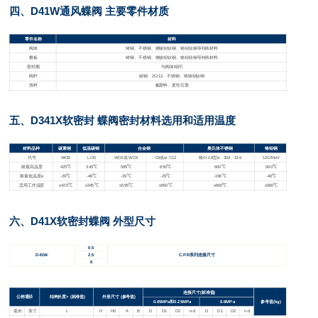
四、D41W通风蝶阀 主要零件材质
零件名称
材料
阀体
铸钢、不锈钢、铬镍钼钛钢、铬钼钛钢等特殊材料
蝶板
铸钢、不锈钢、铬镍钼钛钢、铬钼钛钢等特殊材料
密封圈
与阀体相同
阀杆
碳钢、2Cr13、不锈钢、铬镍钼钛钢
填料
氟塑料、柔性石墨
五、D341X软密封 蝶阀密封材料选用和适用温度
材料品种
碳素钢
低温碳钢
合金钢
奥氏体不锈钢
铬钼钢
代号
WCB
LCB
WC6
或 WC9
C5
或or C12
铬Cr-18型e、304、316
12CrMoV
耐最高温度
425℃
345℃
595℃
650℃
600℃
560℃
耐最低温度e
-29℃
-46℃
-29℃
-29℃
-196℃
-40℃
适用工作温度
≤425℃
≤345℃
≤595℃
≤650℃
≤600℃
≤560℃
六、D41X软密封
蝶阀
外型尺寸
0.5
D41W-
2.5
C.P.R
系列连接尺寸
6
连接尺寸(标准值)
公称通径
结构长度> (标准值)
外形尺寸 (参考值)
0.05MPa
和0.25MPa
0.6MPa
参考值(kg)
毫米
英寸
L
H
H0
A
B
D
D1
D2
n-d
D
D1
D2
n-d