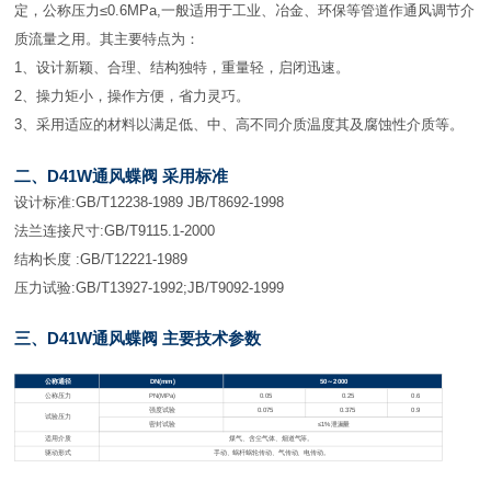
定，公称压力≤0.6MPa,一般适用于工业、冶金、环保等管道作通风调节介
质流量之用。其主要特点为：
1、设计新颖、合理、结构独特，重量轻，启闭迅速。
2、操力矩小，操作方便，省力灵巧。
3、采用适应的材料以满足低、中、高不同介质温度其及腐蚀性介质等。
二、D41W通风蝶阀 采用标准
设计标准:GB/T12238-1989 JB/T8692-1998
法兰连接尺寸:GB/T9115.1-2000
结构长度 :GB/T12221-1989
压力试验:GB/T13927-1992;JB/T9092-1999
三、D41W通风蝶阀 主要技术参数
公称通径
DN
(mm)
50
～2000
公称压力
PN
(MPa)
0.05
0.25
0.6
强度试验
0.075
0.375
0.9
试验压力
密封试验
≤1%
泄漏量
适用介质
煤气、含尘气体、烟道气等。
驱动形式
手动、蜗杆蜗轮传动、气传动、电传动。