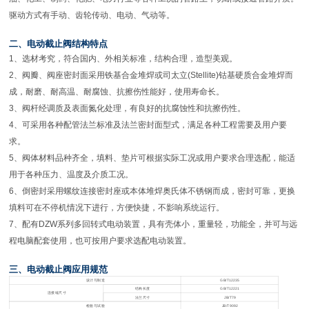
驱动方式有手动、齿轮传动、电动、气动等。
二、电动截止阀结构特点
1
、选材考究，符合国内、外相关标准，结构合理，造型美观。
2、阀瓣、阀座密封面采用铁基合金堆焊或司太立(Stellite)钴基硬质合金堆焊而
成，耐磨、耐高温、耐腐蚀、抗擦伤性能好，使用寿命长。
3、阀杆经调质及表面氮化处理，有良好的抗腐蚀性和抗擦伤性。
4、可采用各种配管法兰标准及法兰密封面型式，满足各种工程需要及用户要
求。
5、阀体材料品种齐全，填料、垫片可根据实际工况或用户要求合理选配，能适
用于各种压力、温度及介质工况。
6、倒密封采用螺纹连接密封座或本体堆焊奥氏体不锈钢而成，密封可靠，更换
填料可在不停机情况下进行，方便快捷，不影响系统运行。
7、配有DZW系列多回转式电动装置，具有壳体小，重量轻，功能全，并可与远
程电脑配套使用，也可按用户要求选配电动装置。
三、电动截止阀应用规范
设计与制造
GB/T12235
结构长度
GB/T12221
连接端尺寸
法兰尺寸
JB/T79
检验与试验
JB/T9092