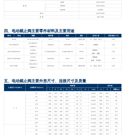
碳钢
GB/T12229
材 料
不锈钢
GB/T12230
合金钢
Q/ZB66
标 志
GB/T12220
供 货
JB/T7928
四、电动截止阀主要零件材料及主要用途
阀体
阀盖
阀瓣
密封圈
阀杆
填料
适用介质
适用温度 (≤℃)
WCB
WCB+D507MO
?D577
2Crl3
柔性石墨
水、油品、蒸汽
425
0Crl8Ni9Ti+
ZGlCrl8Ni9Ti
Stellite6
lCrl8Ni9Ti
PTFE
硝酸类
200
Stellite12
CF8M+
磷酸类、
ZGlCrl8Ni2Mo2Ti
lCrl8Ni2Mo2Ti
lCrl8Ni2Mo2Ti
PTFE
200
Stellite12
碱类、混酸
CF3M+
磷酸类、
ZG00Crl7Nil4M02
Stel1ite6
316L
PTFE
200
Stellite12
尿素、甲铵液
ZGlCr5MO+
ZGlCr5MO
Stel1ite6
25Cr2Mo1VA
柔性石墨
水、油品、蒸汽
550
Stellite12
五、电动截止阀主要外形尺寸、连接尺寸及质量
标准值
参考值
公称压力 PN(MPa)
公称通径 DN(mm)
L
D
D1
n2
D6
b
f
f1
Z-φd
L1
H
质量(kg)
50
230
160
125
100
16
3
4-φ18
590
645
48
65
290
180
145
120
18
3
4-φ18
590
690
60
80
310
195
160
135
20
3
8-φ18
590
715
65
100
350
215
180
155
20
3
8-φ18
590
770
71
1
．6
125
400
254
210
185
22
3
8-φ18
590
780
119
150
480
280
240
210
24
3
8-φ23
590
810
210
200
600
335
295
265
26
3
12-φ23
810
967
320
250
622
405
355
320
30
3
12-φ25
810
1143
550
300
698
460
410
375
30
4
12-φ25
830
1292
785
50
230
160
125
100
20
3
4-φ18
590
645
50
65
290
180
145
120
22
3
8-φ18
590
690
65
80
310
195
160
135
22
3
8-φ18
590
715
67