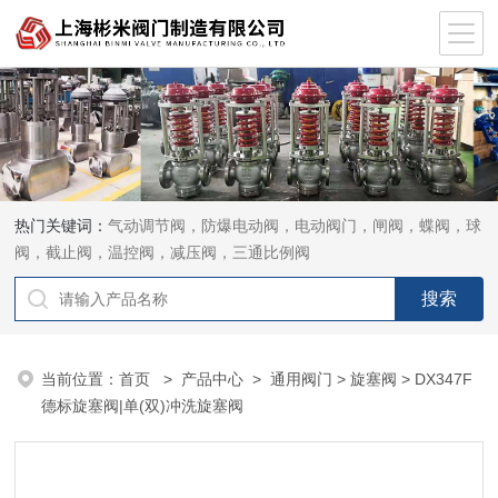
热门关键词：
气动调节阀，防爆电动阀，电动阀门，闸阀，蝶阀，球
阀，截止阀，温控阀，减压阀，三通比例阀
当前位置：
首页
>
产品中心
>
通用阀门
>
旋塞阀
> DX347F
德标旋塞阀|单(双)冲洗旋塞阀