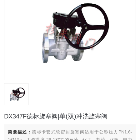
DX347F德标旋塞阀|单(双)冲洗旋塞阀
简要描述：
德标卡套式软密封旋塞阀适用于公称压力PN1.6-
16MPa，工作温度-29-180℃的石油、化工、制药、化肥、电力