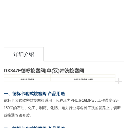
详细介绍
DX347F
德标旋塞阀
|
单(
双)
冲洗旋塞阀
+
德标卡套式旋塞阀
德标卡套式旋塞阀 结构图
一、德标卡套式旋塞阀 产品用途
德标卡套式软密封旋塞阀适用于公称压力PN1.6-16MPa，工作温度-29-
180℃的石油、化工、制药、化肥、电力行业等各种工况的管路上，切断
或接通管路介质。