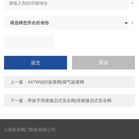
上一篇：
X47W油封旋塞阀|煤气旋塞阀
下一篇：
带扳手弹簧微启式安全阀|弹簧微启式安全阀
上海彬米阀门制造有限公司