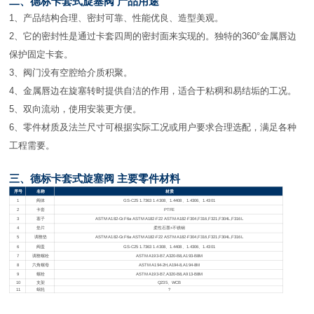
二、德标卡套式旋塞阀 产品用途
1
、产品结构合理、密封可靠、性能优良、造型美观。
2、它的密封性是通过卡套四周的密封面来实现的。独特的360°金属唇边
保护固定卡套。
3、阀门没有空腔给介质积聚。
4、金属唇边在旋塞转时提供自洁的作用，适合于粘稠和易结垢的工况。
5、双向流动，使用安装更方便。
6、零件材质及法兰尺寸可根据实际工况或用户要求合理选配，满足各种
工程需要。
三、德标卡套式旋塞阀 主要零件材料
序号
名称
材质
1
阀体
GS-C25 1.7363 1.4308
、1.4408、1.4306、1.4301
2
卡套
PTFE
3
塞子
ASTM A182-Gr.F6a ASTM A182-F22 ASTM A182-F304,F316,F321,F304L,F316L
4
垫片
柔性石墨+不锈钢
5
调整垫
ASTM A182-Gr.F6a ASTM A182-F22 ASTM A182-F304,F316,F321,F304L,F316L
6
阀盖
GS-C25 1.7363 1.4308
、1.4408、1.4306、1.4301
7
调整螺栓
ASTM A193-B7,A320-B8,A193-B8M
8
六角螺母
ASTM A194-2H,A194-8,A194-8M
9
螺栓
ASTM A193-B7,A320-B8,A913-B8M
10
支架
Q235
、WCB
11
蜗轮
?