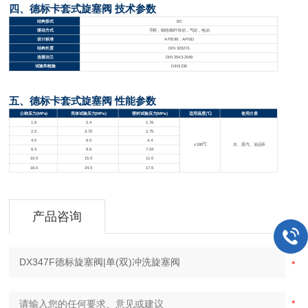
四、德标卡套式旋塞阀 技术参数
结构形式
BC
驱动方式
手柄，蜗轮蜗杆传动，气动，电动
设计标准
API599
，API6D
结构长度
DIN 3202F1
连接法兰
DIN 2543-2549
试验和检验
DIN3230
五、德标卡套式旋塞阀 性能参数
公称压力(MPa)
壳体试验压力(MPa)
密封试验压力(MPa)
适用温度(℃)
使用介质
1.6
2.4
1.76
2.5
3.75
2.75
4.0
6.0
4.4
≤180℃
水、蒸汽、油品等
6.4
9.6
7.04
10.0
15.0
11.0
16.0
24.0
17.6
产品咨询