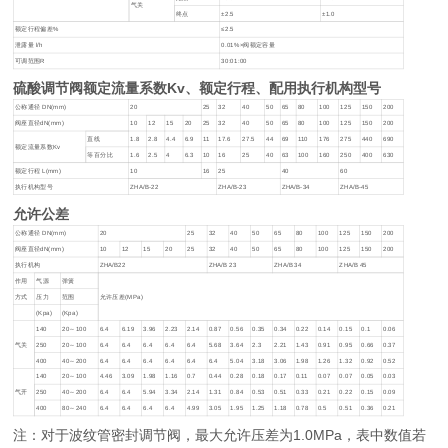
气关
终点
±2.5
±1.0
额定行程偏差%
≤2.5
泄露量 l/h
0.01%×阀额定容量
可调范围R
30:01:00
硫酸调节阀额定流量系数Kv、额定行程、配用执行机构型号
公称通径 DN(mm)
20
25
32
40
50
65
80
100
125
150
200
阀座直径dN(mm)
10
12
15
20
25
32
40
50
65
80
100
125
150
200
直线
1.8
2.8
4.4
6.9
11
17.6
27.5
44
69
110
176
275
440
690
额定流量系数Kv
等百分比
1.6
2.5
4
6.3
10
16
25
40
63
100
160
250
400
630
额定行程 L(mm)
10
16
25
40
60
执行机构型号
ZHA/B-22
ZHA/B-23
ZHA/B-34
ZHA/B-45
允许公差
公称通径 DN(mm)
20
25
32
40
50
65
80
100
125
150
200
阀座直径dN(mm)
10
12
15
20
25
32
40
50
65
80
100
125
150
200
执行机构
ZHA/B22
ZHA/B 23
ZHA/B 34
ZHA/B 45
作用
气源
弹簧
方式
压力
范围
允许压差(MPa)
(Kpa)
(Kpa)
140
20～100
6.4
6.19
3.96
2.23
2.14
0.87
0.56
0.35
0.34
0.22
0.14
0.15
0.1
0.06
气关
250
20～100
6.4
6.4
6.4
6.4
6.4
5.68
3.64
2.3
2.21
1.43
0.91
0.95
0.66
0.37
400
40～200
6.4
6.4
6.4
6.4
6.4
6.4
5.04
3.18
3.06
1.98
1.26
1.32
0.92
0.52
140
20～100
4.46
3.09
1.98
1.16
0.7
0.44
0.28
0.18
0.17
0.11
0.07
0.07
0.05
0.03
气开
250
40～200
6.4
6.4
5.94
3.34
2.14
1.31
0.84
0.53
0.51
0.33
0.21
0.22
0.15
0.09
400
80～240
6.4
6.4
6.4
6.4
4.99
3.05
1.95
1.25
1.18
0.78
0.5
0.51
0.36
0.21
注：对于波纹管密封调节阀，最大允许压差为1.0MPa，表中数值若