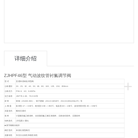
详细介绍
ZJHPF46型 气动波纹管衬氟调节阀
+
型 式
直通单座铸造球型阀
公称通径
20、25、32、40、50、65、80、100、125、150、200mm
公称压力
PN1.6、4.0、6.4MPa
法兰标准
JB/T79.1-94、79.2-94等
材 料
铸钢（ZG230-450）、铸不锈钢（ZG1Cr18Ni9Ti、ZG1Cr18Ni12Mo2Ti）等
上 阀 盖
标准型-17～+230℃、散热型+230～+450℃、低温型-60～-196℃、波纹管密封型-40～+350℃
压盖型式
螺栓压紧式
填 料
V型聚四氟乙烯填料、含浸聚四氟乙烯石棉填料、石棉纺织填料、石墨填料
结构形式
(详见图1~图5)
■ 调节阀阀内组件
阀芯型式
单座柱塞型阀芯
流量特性
等百分比特性和线性特性