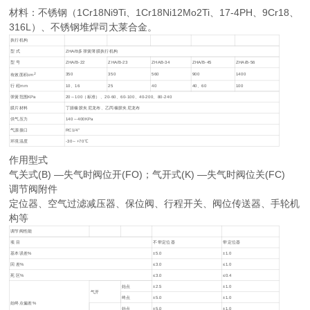
材料：不锈钢（1Cr18Ni9Ti、1Cr18Ni12Mo2Ti、17-4PH、9Cr18、
316L）、不锈钢堆焊司太莱合金。
执行机构
型 式
ZHA/B多弹簧簿膜执行机构
型 号
ZHA/B-22
ZHA/B-23
ZHAB-34
ZHA/B-45
ZHA/B-56
2
350
350
560
900
1400
有效面积cm
行 程mm
10、16
25
40
40、60
100
弹簧范围KPa
20～100（标准）、20-60、60-100、40-200、80-240
膜片材料
丁腈橡胶夹尼龙布、乙丙橡胶夹尼龙布
供气压力
140～400KPa
气源接口
RC1/4"
环境温度
-30～+70℃
作用型式
气关式(B) —失气时阀位开(FO)；气开式(K) —失气时阀位关(FC)
调节阀附件
定位器、空气过滤减压器、保位阀、行程开关、阀位传送器、手轮机
构等
调节阀性能
项 目
不带定位器
带定位器
基本误差%
±5.0
±1.0
回 差%
≤3.0
≤1.0
死 区%
≤3.0
≤0.4
始点
±2.5
±1.0
气开
终点
±5.0
±1.0
始终点偏差%
始点
±5.0
±1.0