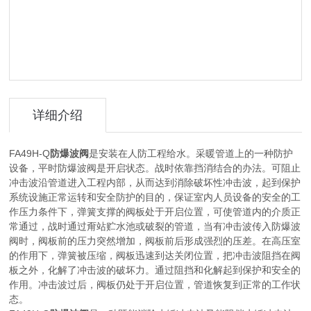
详细介绍
FA49H-Q
防爆波阀
是安装在人防工程给水。采暖管道上的一种防护
设备，平时防爆波阀是开启状态。战时依靠挡消结合的办法。可阻止
冲击波沿管道进入工程内部，从而达到消除破坏性冲击波，起到保护
系统设施正常运转和安全防护的目的，保证室内人员设备的安全的工
作压力条件下，弹簧支撑的阀板处于开启位置，可使管道内的介质正
常通过，战时通过甭站贮水池或破裂的管道，当有冲击波传入防爆波
阀时，阀板前的压力突然增加，阀板前后形成强烈的压差。在高压室
的作用下，弹簧被压缩，阀板迅速到达关闭位置，把冲击波阻挡在阀
板之外，化解了冲击波的破坏力。通过阻挡和化解起到保护和安全的
作用。冲击波过后，阀板仍处于开启位置，管道恢复到正常的工作状
态。