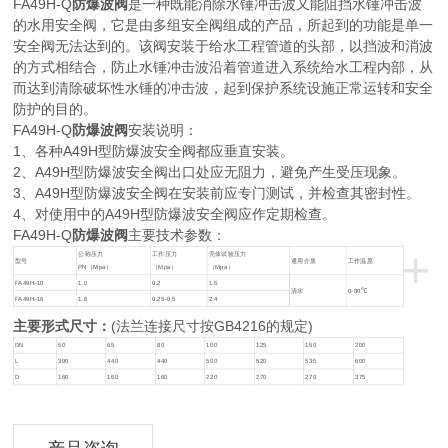
FA49H-Q
防爆波阀
是一种既能消除水锤冲击波又能阻挡水锤冲击波
的水用安全阀，它是由多组安全阀组成的产品，所起到的功能是单一
安全阀无法达到的。该阀安装于给水工程管道的头部，以挡波和消波
的方式相结合，防止水锤冲击波沿着管道进入系统给水工程内部，从
而达到清除破坏性水锤的冲击波，起到保护系统设施正常运转和安全
防护的目的。
FA49H-Q
防爆波阀
安装说明：
1、各种A49H型防爆波安全阀都应垂直安装。
2、A49H型防爆波安全阀出口处应无阻力，避免产生受压现象。
3、A49H型防爆波安全阀在安装前应专门测试，并检查其密封性。
4、对使用中的A49H型防爆波安全阀应作定期检查。
FA49H-Q
防爆波阀
主要技术参数：
+
公称压力
工作压力
壳体试验压力
型号
通用介质
工作温度
PN（Mpa）
（Mpa）
（Mpa）
FA49H-10
1.0
0.2
1.5
清水
0-80℃
FA49H-16
1.6
0.25-0.5
2.4
主要形式尺寸：
(法兰连接尺寸按GB4216的规定)
DN
50
65
80
100
125
150
200
L
390
440
440
500
520
535
600
D
160
160
160
220
270
270
375