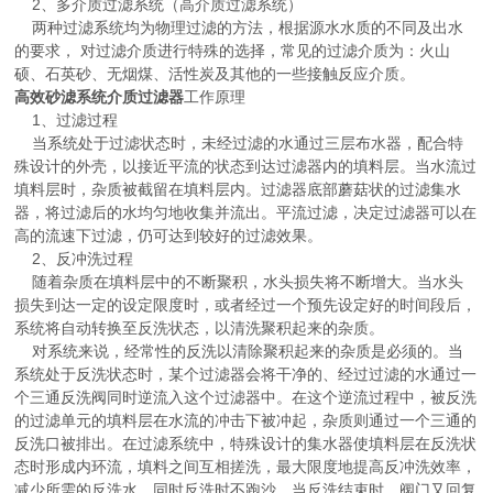
2、多介质过滤系统（高介质过滤系统）
两种过滤系统均为物理过滤的方法，根据源水水质的不同及出水
的要求， 对过滤介质进行特殊的选择，常见的过滤介质为：火山
硕、石英砂、无烟煤、活性炭及其他的一些接触反应介质。
高效砂滤系统介质过滤器
工作原理
1、过滤过程
当系统处于过滤状态时，未经过滤的水通过三层布水器，配合特
殊设计的外壳，以接近平流的状态到达过滤器内的填料层。当水流过
填料层时，杂质被截留在填料层内。过滤器底部蘑菇状的过滤集水
器，将过滤后的水均匀地收集并流出。平流过滤，决定过滤器可以在
高的流速下过滤，仍可达到较好的过滤效果。
2、反冲洗过程
随着杂质在填料层中的不断聚积，水头损失将不断增大。当水头
损失到达一定的设定限度时，或者经过一个预先设定好的时间段后，
系统将自动转换至反洗状态，以清洗聚积起来的杂质。
对系统来说，经常性的反洗以清除聚积起来的杂质是必须的。当
系统处于反洗状态时，某个过滤器会将干净的、经过过滤的水通过一
个三通反洗阀同时逆流入这个过滤器中。在这个逆流过程中，被反洗
的过滤单元的填料层在水流的冲击下被冲起，杂质则通过一个三通的
反洗口被排出。在过滤系统中，特殊设计的集水器使填料层在反洗状
态时形成内环流，填料之间互相搓洗，最大限度地提高反冲洗效率，
减少所需的反洗水，同时反洗时不跑沙。当反洗结束时，阀门又回复