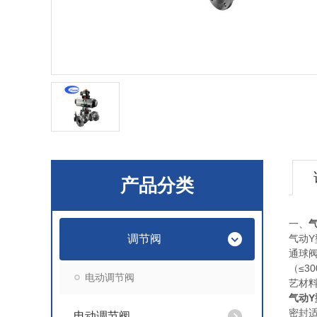
产品分类
一、
调节阀
气动Y
通球
（≤3
电动调节阀
艺材
气动
密封适
电动调节阀