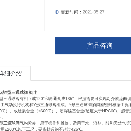
更新时间：
2021-05-27
产品咨询
详细介绍
气动Y型三通球阀
概述
型三通球阀有相互成120°和两通孔成135°，根据需要可实现对介质流
阀由气动执行机构和Y形三通球阀组成。Y形三通球阀的阀座密封根据工况不
00℃）、或硬质合金（≤600℃）、喷焊镍基合金(硬度大于HRC60)、超
料，
Y型三通球阀气
构紧凑，易于操作和维修，适用于水、溶剂、酸和天然气等
用≤200℃以下工况，硬密封碳钢不超过425℃。