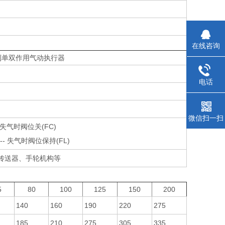
在线咨询
系列单双作用气动执行器
电话
微信扫一扫
-失气时阀位关(FC)
- 失气时阀位保持(FL)
传送器、手轮机构等
5
80
100
125
150
200
140
160
190
220
275
185
210
275
305
335