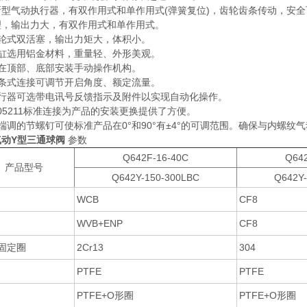
新型气动执行器，有双作用式和单作用式(弹簧复位)，齿轮齿条传动，安
理，输出力大，有双作用式和单作用式。
齿轮式双活塞，输出力矩大，体积小。
气缸选用铝金材料，重量轻、外形美观。
可在顶部、底部安装手动操作机构。
齿条式连接可调节开启角度、额定流量。
执行器可选带电讯号反馈指示及附件以实现自动化操作。
S05211标准连接为产品的安装更换提供了方便。
端调的节螺钉可使标准产品在0°和90°有±4°的可调范围。确保与内螺纹
气动Y型三通球阀
参数
Q642F-16-40C
Q642
产品型号
Q642Y-150-300LBC
Q642Y-
WCB
CF8
WVB+ENP
CF8
/固定圈
2Cr13
304
PTFE
PTFE
PTFE+O形圈
PTFE+O形圈