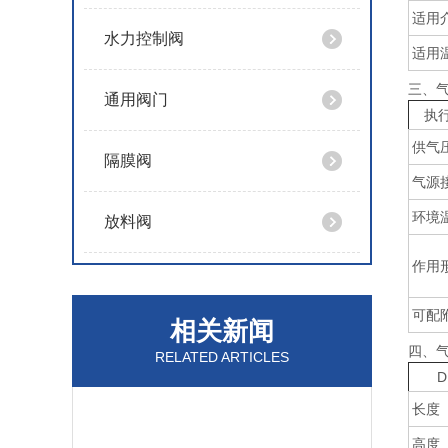
适用
水力控制阀
适用
三、气
通用阀门
执
供气
隔膜阀
气源
环境
放料阀
作用
可配
相关新闻
四、气
RELATED ARTICLES
D
长度
高度