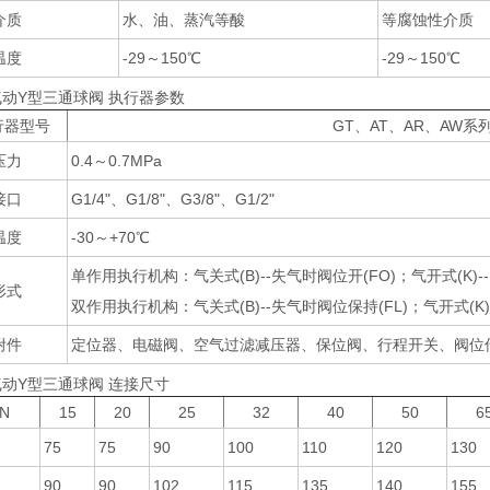
介质
水、油、蒸汽等酸
等腐蚀性介质
温度
-29～150℃
-29～150℃
动Y型三通球阀 执行器参数
行器型号
GT、AT、AR、AW
压力
0.4～0.7MPa
接口
G1/4"、G1/8"、G3/8"、G1/2"
温度
-30～+70℃
单作用执行机构：气关式(B)--失气时阀位开(FO)；气开式(K)-
形式
双作用执行机构：气关式(B)--失气时阀位保持(FL)；气开式(K)-
附件
定位器、电磁阀、空气过滤减压器、保位阀、行程开关、阀位
动Y型三通球阀 连接尺寸
N
15
20
25
32
40
50
6
75
75
90
100
110
120
130
90
90
102
115
135
140
155