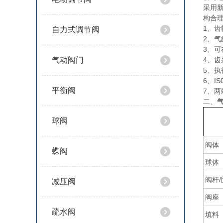
采用
构合
1、
自力式调节阀
2、
3、
气动阀门
4、
5、
6、I
平衡阀
7、两
二、
球阀
阀体
蝶阀
球体
阀杆
减压阀
阀座
疏水阀
填料