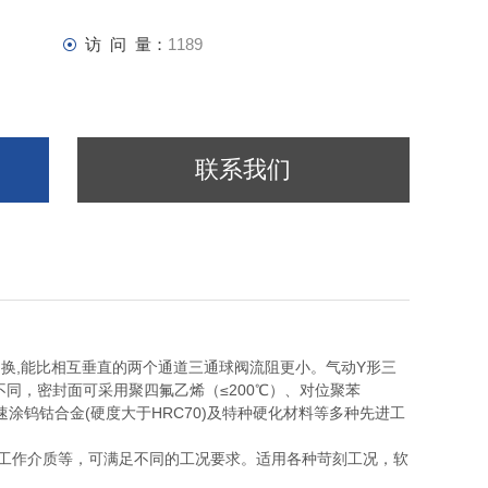
访 问 量：
1189
联系我们
向切换,能比相互垂直的两个通道三通球阀流阻更小。气动Y形三
同，密封面可采用聚四氟乙烯（≤200℃）、对位聚苯
音速涂钨钴合金(硬度大于HRC70)及特种硬化材料等多种先进工
工作介质等，可满足不同的工况要求。适用各种苛刻工况，软