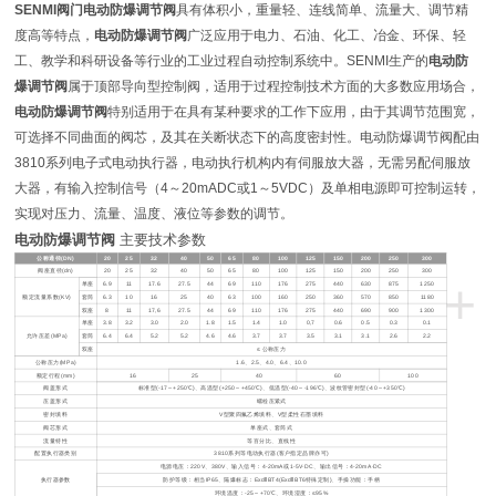
SENMI阀门电动防爆调节阀
具有体积小，重量轻、连线简单、流量大、调节精
度高等特点，
电动防爆调节阀
广泛应用于电力、石油、化工、冶金、环保、轻
工、教学和科研设备等行业的工业过程自动控制系统中。SENMI生产的
电动防
爆调节阀
属于顶部导向型控制阀，适用于过程控制技术方面的大多数应用场合，
电动防爆调节阀
特别适用于在具有某种要求的工作下应用，由于其调节范围宽，
可选择不同曲面的阀芯，及其在关断状态下的高度密封性。电动防爆调节阀配由
3810
系列电子式电动执行器，电动执行机构内有伺服放大器，无需另配伺服放
大器，有输入控制信号（
4
～
20mADC
或
1
～
5VDC
）及单相电源即可控制运转，
实现对压力、流
量、温度、液位等参数的调节。
电动防爆调节阀
主要技术参数
公称通径
(DN)
20
25
32
40
50
65
80
100
125
150
200
250
300
阀座直径
(dn)
20
25
32
40
50
65
80
100
125
150
200
250
300
+
单座
6.9
11
17.6
27.5
44
69
110
176
275
440
630
875
1250
额定流量系数
(KV)
套筒
6.3
10
16
25
40
63
100
160
250
360
570
850
1180
双座
8
11
17,6
27.5
44
69
110
176
275
440
690
900
1300
单座
3.8
3.2
3.0
2.0
1.8
1.5
1.4
1.0
0,7
0.6
0.5
0.3
0.1
允许压差
(MPa)
套筒
6.4
6.4
5.2
5.2
4.6
4.6
3.7
3.7
3.5
3.1
3.1
2.6
2.2
双座
≤
公称压力
公称压力
(MPa)
1.6
、
2.5
、
4.0
、
6.4
、
10.0
额定行程
(mm)
16
25
40
60
100
阀盖形式
标准型
(-17
～
+250
℃
)
、高温型
(+250
～
+450
℃
)
、低温型
(-40
～
-196
℃
)
、波纹管密封型
(-40
～
+350
℃
)
压盖形式
螺栓压紧式
密封填料
V
型聚四氟乙烯填料、
V
型柔性石墨填料
阀芯形式
单座式、套筒式
流量特性
等百分比、直线性
配置执行器类别
3810
系列等电动执行器
(
客户指定品牌亦可
)
电源电压：
220V
、
380V
、输入信号：
4-20mA
或
1-5V·DC
、输出信号：
4-20mA·DC
执行器参数
防护等级：相当
IP65
、隔爆标志：
Exd
Ⅱ
BT4(Exd
Ⅱ
BT6
特殊定制
)
、手操功能：手柄
环境温度：
-25
～
+70
℃
、环境湿度：
≤95%