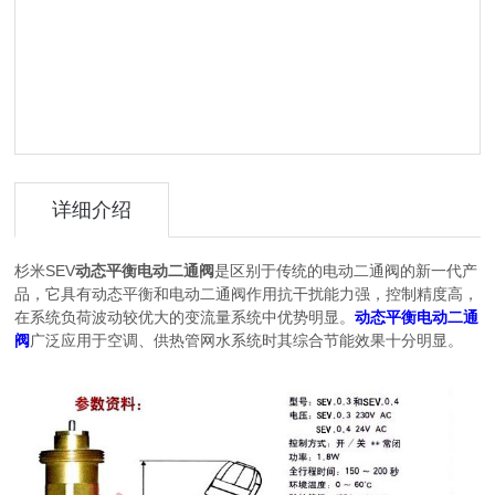
详细介绍
杉米SEV
动态平衡电动二通阀
是区别于传统的电动二通阀的新一代产
品，它具有动态平衡和电动二通阀作用抗干扰能力强，控制精度高，
在系统负荷波动较优大的变流量系统中优势明显。
动态平衡电动二通
阀
广泛应用于空调、供热管网水系统时其综合节能效果十分明显。