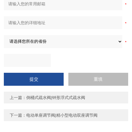
上一篇：
倒桶式疏水阀|钟形浮式式疏水阀
下一篇：
电动单座调节阀|精小型电动双座调节阀