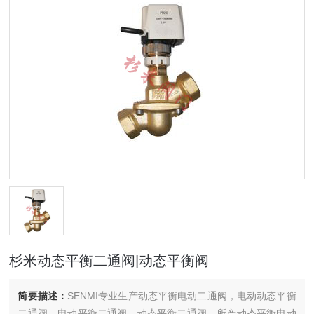
杉米动态平衡二通阀|动态平衡阀
简要描述：
SENMI专业生产动态平衡电动二通阀，电动动态平衡
二通阀，电动平衡二通阀，动态平衡二通阀，所产动态平衡电动