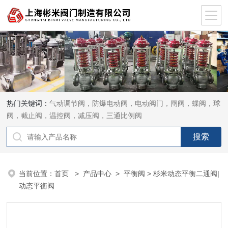
热门关键词：
气动调节阀，防爆电动阀，电动阀门，闸阀，蝶阀，球
阀，截止阀，温控阀，减压阀，三通比例阀
当前位置：
首页
>
产品中心
>
平衡阀
> 杉米动态平衡二通阀|
动态平衡阀