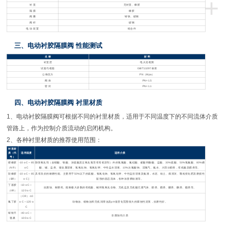
+
衬
里
无衬里、橡胶
隔
膜
橡胶
阀
瓣
铸铁、碳钢
阀
杆
碳钢
电
动
装
置
组合件
三、电动衬胶隔膜阀
性能测试
名
称
材
料
衬里层
电火花检测
试验与检验
GB/T13297
标准
公称压力
PN
（
Mpa
）
阀
体
PN×1.5
密
封
PN×1.1
四、电动衬胶隔膜阀
衬里材质
1
、电动衬胶隔膜阀可根据不同的衬里材质，适用于不同温度下的不同流体介质
管路上，作为控制介质流动的启闭机构。
2
、各种衬里材质的推荐使用范围：
衬里材
质（代
适用温度
适用介质
号）
硬橡胶
-10 o C
～
85
除强氧化剂（如销酸、铬酸、浓硫酸及过氧化氢等有有机溶剂）外的氢氯酸、氟硅酸、蚁酸和酚酸、盐酸、
30%
硫酸、
50%
氢氟酸、
80%
磷
（
NR
）
o C
酸、碱、盐类、镀金属溶液、氢氧化钠、氢氧化钾、中性盐水溶液、
10%
次氯酸钠、湿氯气、氨水、大部分醇类，有机酸及醛类等。
软橡胶
-10 o C
～
85
具有良好的耐磨性能。主要用于
50%
以下的硫酸，氢氧化钠、氢氧化钾、中性盐浴溶液及氨液，水泥、粘土、煤渣灰、颗粒状化肥及磨损性
（
BR
）
o C ]
较强的固态流体，各种浓度稠粘液等。
丁基胶
-10 o C
～
抗腐蚀、耐磨耗。能耐极大多数的有机酸、碱和氢氧化合物、无机盐及无机酸元素气体、醇类、醛类、醚类、酮类、酯类等。
（
IIR
）
120 o C
（
CR
）
-10
氯丁胶
o C
～
120 o
动物油、植物油和无机润滑油及
pH
值变化范围很大的腐蚀性泥浆，抗磨性好。
C
铸铁不
-40 o C
～
非腐蚀性介质
视裹
100 o C