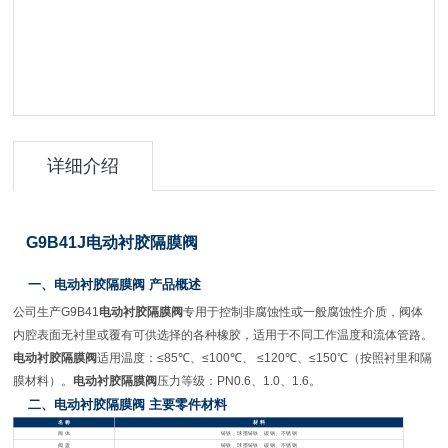
详细介绍
G9B41J
电动衬胶隔膜阀
一、电动衬胶隔膜阀
产品概述
公司生产
G9B41
电动衬胶隔膜阀
专用于控制非腐蚀性或一般腐蚀性介质，阀体
内腔表面无衬里或覆有可供选择的各种橡胶，适用于不同工作温度和流体管路。
电动衬胶隔膜阀
适用温度：
≤85
℃
、
≤100
℃
、
≤120
℃
、
≤150
℃
（按照衬里和隔
膜材料）。
电动衬胶隔膜阀
压力等级：
PN0.6
、
1.0
、
1.6
。
二、电动衬胶隔膜阀
主要零件材料
名
称
材
料
阀
体
铸铁、球墨铸铁、碳钢、不锈钢
阀
盖
铸铁、球墨铸铁、碳钢、不锈钢