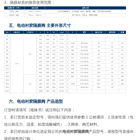
3
、隔膜材质的推荐使用范围：
隔膜材质（代号）
适宜温度
适用介质
丁基胶（
B
级）
-40 o C
～
100 o C
良好的耐酸碱性。
85%
硫酸、盐酸、氢氟酸、磷酸、荷性碱和多种酯类。
天然胶（
Q
级）
-50 o C
～
100 o C
用于净化水、无机盐、稀释无机酸。
五、电动衬胶隔膜阀
主要外形尺寸
DN
公称压力
工作压力
L
D
D1
n-φd
f
h
型号
输出力矩
启闭时间
质量
15
125
95
65
4-14
2
-
-
-
-
-
20
135
105
75
4-14
2
-
-
-
-
-
25
145
115
85
4-14
2
4445
Z5-18/16
50
17
40
32
160
140
100
4-18
2
457
Z5-18/16
50
20
42
40
180
150
110
4-18
3
466
Z5-18/16
50
14
45
50
0.6
210
165
125
4-18
3
480
Z10-18/16
50
20
50
65
250
185
145
4-18
3
517
Z10-18/16
150
28
60
80
300
200
160
4-18
3
539
Z10-36/25
100
16
70
0.6
100
350
220
180
8-18
3
576
Z10-36/25
100
17
80
125
400
250
210
8-18
3
634
Z15-18/25
150
32
104
150
460
285
240
8-22
3
660
Z15-18/25
150
53
125
200
570
340
295
8-22
4
860
Z20-18/25
200
53
180
250
680
395
350
12-22
4
-
Z20-18/25
200
53
280
300
0.4
790
445
400
12-22
4
1003
Z20-18/25
300
45
434
350
900
505
460
16-22
4
-
ZD30-36a
300
45
-
400
1000
565
515
16-25
4
-
-
-
-
-
六、电动衬胶隔膜阀
产品选型
订货时请填写《规格书》或注明以下内容：
1
、若订货前未选定型号，请向我们提供使用参数
:1.
公称通径，
2.
流体性质（包
括公称压力、温度、粘度或酸碱性），
3.
阀体、阀芯材料。
2
、若已经由设计单位选定我公司的
电动衬胶隔膜阀
产品型号，请按型号直接向
我司销售部订购；