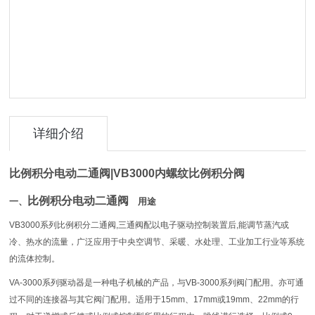
详细介绍
比例
积分
电动二通阀
|VB3000
内螺纹比例积分阀
比例积分电动二通阀
一、
用途
VB3000
系列比例积分二通阀
,
三通阀配以电子驱动控制装置后
,
能调节蒸汽或
冷、热水的流量，广泛应用于中央空调节、采暖、水处理、工业加工行业等系统
的流体控制。
VA-3000
系列驱动器是一种电子机械的产品，与
VB-3000
系列阀门配用。亦可通
过不同的连接器与其它阀门配用。适用于
15mm
、
17mm
或
19mm
、
22mm
的行