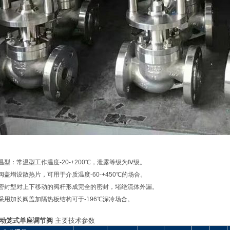
温型：常温型工作温度-20-+200℃，泄露等级为Ⅳ级。
阀盖增设散热片，可用于介质温度-60-+450℃的场合。
密封型对上下移动的阀杆形成完全的密封，堵绝流体外漏。
采用加长阀盖加隔热板结构可于-196℃深冷场合。
动笼式单座调节阀
主要技术参数