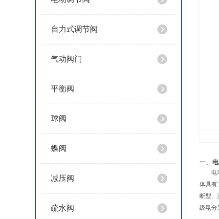
自力式调节阀
气动阀门
平衡阀
球阀
蝶阀
一、
电
电动笼
减压阀
体具有
断型、波
疏水阀
级氛分