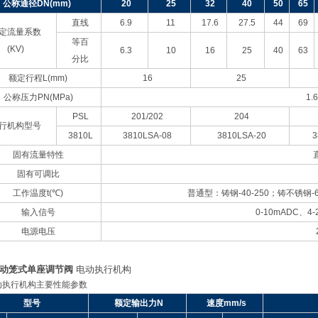
公称通径DN(mm)
20
25
32
40
50
65
直线
6.9
11
17.6
27.5
44
69
定流量系数
等百
(KV)
6.3
10
16
25
40
63
分比
额定行程L(mm)
16
25
公称压力PN(MPa)
1.6
PSL
201/202
204
行机构型号
3810L
3810LSA-08
3810LSA-20
3
固有流量特性
固有可调比
工作温度t(℃)
普通型：铸钢-40-250；铸不锈钢-60
输入信号
0-10mADC
、4-
电源电压
动笼式单座调节阀
电动执行机构
动执行机构主要性能参数
型号
额定输出力N
速度mm/s