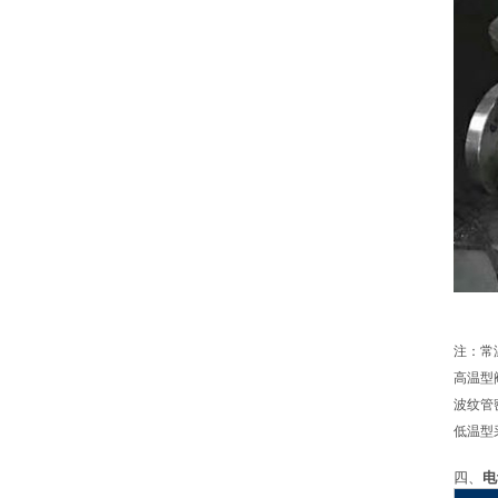
注：常
高温型
波纹管
低温型
四、
电