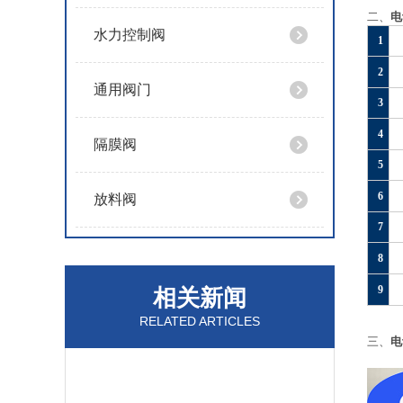
二、
电
水力控制阀
1
2
通用阀门
3
4
隔膜阀
5
6
放料阀
7
8
9
相关新闻
RELATED ARTICLES
三、
电