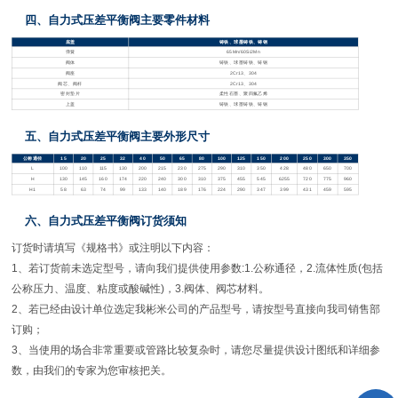
四、自力式压差平衡阀
主要零件材料
底盖
铸铁、球墨铸铁、铸钢
弹簧
65Mn/60Si2Mn
阀体
铸铁、球墨铸铁、铸钢
阀座
2Cr13
、
304
阀芯、阀杆
2Cr13
、
304
密封垫片
柔性石墨、聚四氟乙烯
上盖
铸铁、球墨铸铁、铸钢
五、自力式压差平衡阀
主要外形尺寸
公称通径
15
20
25
32
40
50
65
80
100
125
150
200
250
300
350
L
100
110
115
130
200
215
230
275
290
310
350
428
480
650
700
H
130
145
160
174
220
240
300
310
375
455
545
6255
720
775
960
H1
58
63
74
99
133
140
189
176
224
290
347
399
431
459
595
六、自力式压差平衡阀
订货须知
订货时请填写《规格书》或注明以下内容：
1
、若订货前未选定型号，请向我们提供使用参数
:1.
公称通径，
2.
流体性质(包括
公称压力、温度、粘度或酸碱性)，
3.
阀体、阀芯材料。
2
、若已经由设计单位选定我彬米公司的产品型号，请按型号直接向我司销售部
订购；
3
、当使用的场合非常重要或管路比较复杂时，请您尽量提供设计图纸和详细参
数，由我们的专家为您审核把关。