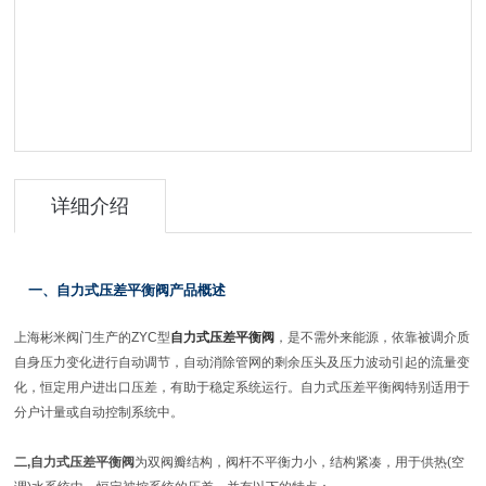
详细介绍
一、自力式压差平衡阀
产品概述
上海彬米阀门生产的
ZYC
型
自力式压差平衡阀
，是不需外来能源，依靠被调介质
自身压力变化进行自动调节，自动消除管网的剩余压头及压力波动引起的流量变
化，恒定用户进出口压差，有助于稳定系统运行。自力式压差平衡阀特别适用于
分户计量或自动控制系统中。
二,自力式压差平衡阀
为双阀瓣结构，阀杆不平衡力小，结构紧凑，用于供热(空