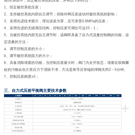
调)水系统中，恒定被控系统的压差，并有以下的特点：
1
、恒定被控系统压差；
2
、支持被控系统内部自主调节；排除外网压差波动对被控系统的影响；
3
、采用先进技术膜片，理论误差为零，且可承受
0.8MPa
的压差；
4
、采用先进的无级调压结构，控制压差可调比可达
25
：
1
；
5
、当被控系统内部无自主调节时，该阀即具备了自力式流量控制阀的功能，设
定流量的方法：
a
、调节控制压差的大小；
b
、调节被控系统阻力的大小；
6
、具备消除堵塞的功能，当控制压差最大时，阀门为全开状态，堵塞在双阀瓣
处的污物会在介质压力下清除干净，方法是将导压管端的球阀关闭
3
－
5
分钟。
7
、控制压差精度
±5
；
三、自力式压差平衡阀
主要技术参数
公称通径
15
20
25
32
40
50
65
80
100
125
150
200
250
300
350
公称压力
PN1.0
、
1.6 MPa
+
阀体形式
直通铸造阀
法兰标准
ANSI
、
JIS
、
DIN
、
GB
、
JB (
特殊可按用户提供
)
连接形式
法兰
(FF RF RTJ)
、螺纹
(
适用于
1″
以内
)
介质温度
0
～
150
℃
工作压差范围
0.02
～
0.3MPa
控制压差设定值
0.02MPa
控制压差可调范围
0.02
～
0.3MPa
导压管长度
1.6m
导压管连接端尺寸
1/2"
管螺纹