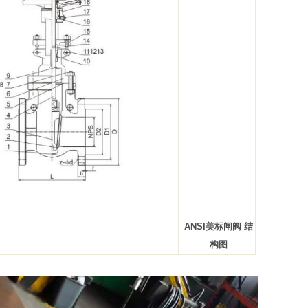
ANSI
美标闸阀 结
构图