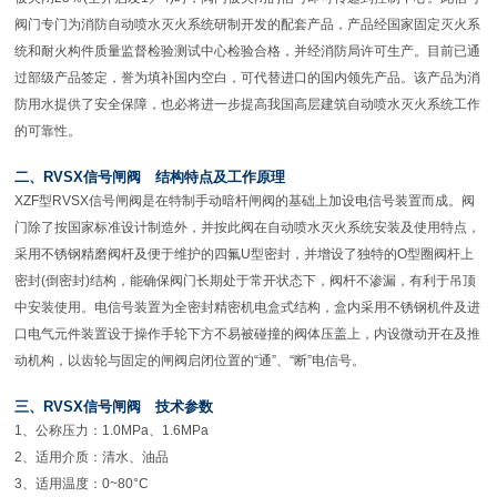
阀门专门为消防自动喷水灭火系统研制开发的配套产品，产品经国家固定灭火系
统和耐火构件质量监督检验测试中心检验合格，并经消防局许可生产。目前已通
过部级产品签定，誉为填补国内空白，可代替进口的国内领先产品。该产品为消
防用水提供了安全保障，也必将进一步提高我国高层建筑自动喷水灭火系统工作
的可靠性。
二、RVSX信号闸阀 结构特点及工作原理
XZF
型RVSX信号闸阀是在特制手动暗杆闸阀的基础上加设电信号装置而成。阀
门除了按国家标准设计制造外，并按此阀在自动喷水灭火系统安装及使用特点，
采用不锈钢精磨阀杆及便于维护的四氟U型密封，并增设了独特的O型圈阀杆上
密封(倒密封)结构，能确保阀门长期处于常开状态下，阀杆不渗漏，有利于吊顶
中安装使用。电信号装置为全密封精密机电盒式结构，盒内采用不锈钢机件及进
口电气元件装置设于操作手轮下方不易被碰撞的阀体压盖上，内设微动开在及推
动机构，以齿轮与固定的闸阀启闭位置的“通”、“断”电信号。
三、RVSX信号闸阀 技术参数
1
、公称压力：1.0MPa、1.6MPa
2、适用介质：清水、油品
3、适用温度：0~80°C