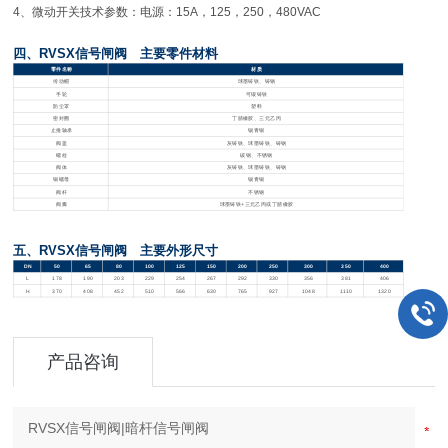
4、微动开关技术参数：电源：15A，125，250，480VAC
四、RVSX信号闸阀 主要零件材料
零件名称
材质
传动帽
球墨铸铁、铸钢
手轮
可锻铸铁
防尘罩
塑料
密封圈
丁腈橡胶、三元乙丙
止推轴承
锡青铜
阀盖
灰铸铁、球墨铸铁、铸钢
螺栓
碳钢、不锈钢
阀体
灰铸铁、球墨铸铁、铸钢
铜螺母
锡青铜
阀杆
不锈钢
阀瓣
球墨铸铁+三元乙丙或丁腈橡胶
五、RVSX信号闸阀 主要外形尺寸
DN
50
65
80
100
125
150
200
250
300
350
400
L
178
190
203
229
254
267
292
330
356
381
406
H
370
408
452
510
566
630
765
927
1048
1110
1320
产品咨询