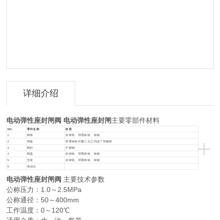
详细介绍
电动弹性座封闸阀 电动弹性座封闸
主要零部件材料
NO.
零件名称
材质
1
阀体
灰铸铁、球墨铸铁、铸钢
+
2
闸板
球墨铸铁外覆三元乙丙或丁睛橡胶
3
阀杆
不锈钢
4
阀盖
灰铸铁、球墨铸铁、铸钢
5
支架
灰铸铁、球墨铸铁、铸钢
6
电动头
电动弹性座封闸阀
主要技术参数
公称压力：1.0～2.5MPa
公称通径：50～400mm
工作温度：0～120℃