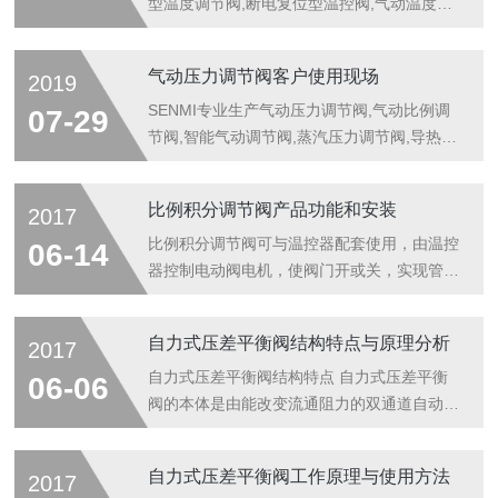
型温度调节阀,断电复位型温控阀,气动温度调
节阀,所产气动温度控制阀,断电复位型温度调
节阀,断电复位型温控阀,气动温度调节阀质量
气动压力调节阀客户使用现场
2019
上乘,价格优惠,欢迎订购!
SENMI专业生产气动压力调节阀,气动比例调
07-29
节阀,智能气动调节阀,蒸汽压力调节阀,导热油
压力调节阀等压力调节阀,所产气动压力调节
阀,气动比例调节阀,智能气动调节阀,蒸汽压力
比例积分调节阀产品功能和安装
2017
调节阀,导热油压力调节阀质量上乘,价格合理,
欢迎来电咨询!
比例积分调节阀可与温控器配套使用，由温控
06-14
器控制电动阀电机，使阀门开或关，实现管道
冷水或热水的通或断，再通过风机盘管送风，
以实现温度的自动调节。
自力式压差平衡阀结构特点与原理分析
2017
自力式压差平衡阀结构特点 自力式压差平衡
06-06
阀的本体是由能改变流通阻力的双通道自动调
节阀和由膜片分隔而成两个独立小室的控制器
组合而成，一侧小室与回水管道相通。
自力式压差平衡阀工作原理与使用方法
2017